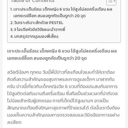
Table of Contents
เจาะประเด็นร้อน: เด็กหญิง 6 ขวบ ไข้สูงไม่ลดครึ่งเดือน ผล
เอกซเรย์ช็อก สมองถูกกัดเป็นรูกว่า 20 จุด
วิเคราะห์เจาะลึกด้วย PESTEL
3 ไอเดียหัวข้อวิจัยแนะนำจากพี่
บทสรุปจากมุมมองพี่เลี้ยง
เจาะประเด็นร้อน: เด็กหญิง 6 ขวบ ไข้สูงไม่ลดครึ่งเดือน ผล
เอกซเรย์ช็อก สมองถูกกัดเป็นรูกว่า 20 จุด
สวัสดีน้องๆ ทุกคน วันนี้พี่มีข่าวที่สะเทือนใจและทำให้เราต้อง
คิดถึงความสำคัญของสุขภาพและการดูแลเด็กๆ มาฝากกัน
ครับ ข่าวนี้เกี่ยวกับเด็กหญิงวัย 6 ขวบที่ต้องประสบกับอาการ
ไข้สูงติดต่อกันนานถึงครึ่งเดือน ซึ่งถือเป็นช่วงเวลาที่น่ากังวล
ไม่น้อยสำหรับผู้ปกครอง การที่เด็กมีไข้สูงนานๆ อาจเป็น
สัญญาณเตือนถึงปัญหาสุขภาพที่ร้ายแรงได้ ดังนั้นเราจึงต้อง
มองเห็นความสำคัญของการตรวจสอบและวินิจฉัยอาการอย่าง
ละเอียด