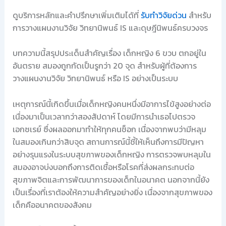
ดูบริการหลักและคำปรึกษาเพิ่มเติมได้ที่
รับทำวิจัยด่วน
สำหรับ
การวางแผนงานวิจัย วิทยานิพนธ์ IS และดุษฎีนิพนธ์ครบวงจร
บทความนี้สรุปประเด็นสำคัญเรื่อง เด็กหญิง 6 ขวบ ตกอยู่ใน
อันตราย สมองถูกกัดเป็นรูกว่า 20 จุด สำหรับผู้ที่ต้องการ
วางแผนงานวิจัย วิทยานิพนธ์ หรือ IS อย่างเป็นระบบ
เหตุการณ์นี้เกิดขึ้นเมื่อเด็กหญิงคนหนึ่งมีอาการไข้สูงอย่างต่อ
เนื่องมาเป็นเวลากว่าสองสัปดาห์ โดยมีการนำเธอไปตรวจ
เอกซเรย์ ซึ่งผลออกมาทำให้ทุกคนช็อก เนื่องจากพบว่ามีหลุม
ในสมองเกินกว่าสิบจุด สถานการณ์นี้ชี้ให้เห็นถึงการมีปัญหา
อย่างรุนแรงในระบบสุขภาพของเด็กหญิง การตรวจพบหลุมใน
สมองอาจบ่งบอกถึงการติดเชื้อหรือโรคที่ส่งผลกระทบต่อ
สุขภาพจิตและการพัฒนาการของเด็กในอนาคต นอกจากนี้ยัง
เป็นเรื่องที่เราต้องให้ความสำคัญอย่างยิ่ง เนื่องจากสุขภาพของ
เด็กคืออนาคตของสังคม