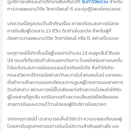
ดูบริการหลักและคำปรึกษาเพิ่มเติมได้ที่
รับทำวิจัยด่วน
สำหรับ
การวางแผนงานวิจัย วิทยานิพนธ์ IS และดุษฎีนิพนธ์ครบวงจร
บทความนี้สรุปประเด็นสำคัญเรื่อง สาวแชร์ประสบการณ์สาย
การบินลืมผู้โดยสาร 23 ชีวิต ติดค้างในรถบัส สำหรับผู้ที่
ต้องการวางแผนงานวิจัย วิทยานิพนธ์ หรือ IS อย่างเป็นระบบ
เหตุการณ์นี้เกิดขึ้นเมื่อผู้โดยสารจำนวน 23 คนถูกลืมไว้ในรถ
บัส ขณะที่เที่ยวบินกำลังจะออกเดินทาง โดยมีหญิงสาวคนหนึ่ง
ได้แชร์ประสบการณ์ของเธอบนโซเชียลมีเดีย ซึ่งทำให้เกิด
กระแสวิพากษ์วิจารณ์อย่างกว้างขวางในโลกออนไลน์ หลายคน
ตั้งคำถามถึงความปลอดภัยและการดูแลผู้โดยสารของสายการ
บินดังกล่าว สถานการณ์นี้ไม่เพียงแต่สร้างความไม่พอใจให้กับ
ผู้โดยสารที่ถูกลืม แต่ยังอาจสร้างความเสี่ยงต่อชื่อเสียงของ
สายการบินและความไว้วางใจของผู้ใช้บริการในอนาคต
จากเหตุการณ์นี้ เราสามารถเห็นได้ชัดว่า ความปลอดภัยของผู้
โดยสารในอุตสาหกรรมการบินนั้นมีความสำคัญอย่างยิ่ง และ