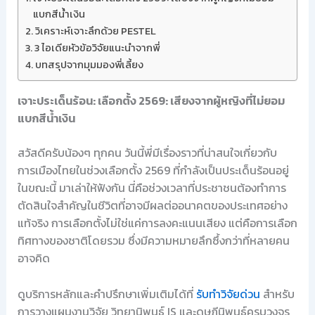
แบกสีน้ำเงิน
วิเคราะห์เจาะลึกด้วย PESTEL
3 ไอเดียหัวข้อวิจัยแนะนำจากพี่
บทสรุปจากมุมมองพี่เลี้ยง
เจาะประเด็นร้อน: เลือกตั้ง 2569: เสียงจากผู้หญิงที่ไม่ยอม
แบกสีน้ำเงิน
สวัสดีครับน้องๆ ทุกคน วันนี้พี่มีเรื่องราวที่น่าสนใจเกี่ยวกับ
การเมืองไทยในช่วงเลือกตั้ง 2569 ที่กำลังเป็นประเด็นร้อนอยู่
ในขณะนี้ มาเล่าให้ฟังกัน นี่คือช่วงเวลาที่ประชาชนต้องทำการ
ตัดสินใจสำคัญในชีวิตที่อาจมีผลต่ออนาคตของประเทศอย่าง
แท้จริง การเลือกตั้งไม่ใช่แค่การลงคะแนนเสียง แต่คือการเลือก
ทิศทางของชาติโดยรวม ซึ่งมีความหมายลึกซึ้งกว่าที่หลายคน
อาจคิด
ดูบริการหลักและคำปรึกษาเพิ่มเติมได้ที่
รับทำวิจัยด่วน
สำหรับ
การวางแผนงานวิจัย วิทยานิพนธ์ IS และดุษฎีนิพนธ์ครบวงจร