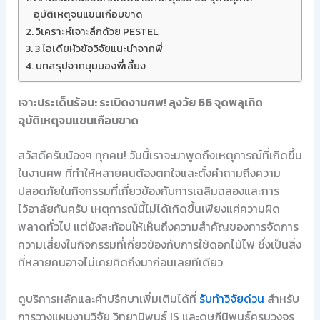
อุบัติเหตุจนแขนเกือบขาด
วิเคราะห์เจาะลึกด้วย PESTEL
3 ไอเดียหัวข้อวิจัยแนะนำจากพี่
บทสรุปจากมุมมองพี่เลี้ยง
เจาะประเด็นร้อน: ระเบิดงานศพ! ลุงวัย 66 จุดพลุเกิด
อุบัติเหตุจนแขนเกือบขาด
สวัสดีครับน้องๆ ทุกคน! วันนี้เราจะมาพูดถึงเหตุการณ์ที่เกิดขึ้น
ในงานศพ ที่ทำให้หลายคนต้องตกใจและตั้งคำถามถึงความ
ปลอดภัยในกิจกรรมที่เกี่ยวข้องกับการเฉลิมฉลองและการ
ไว้อาลัยกันครับ เหตุการณ์นี้ไม่ได้เกิดขึ้นเพียงแค่ความผิด
พลาดทั่วไป แต่ยังสะท้อนให้เห็นถึงความสำคัญของการจัดการ
ความเสี่ยงในกิจกรรมที่เกี่ยวข้องกับการใช้ดอกไม้ไฟ ซึ่งเป็นสิ่ง
ที่หลายคนอาจไม่เคยคิดถึงมาก่อนเลยทีเดียว
ดูบริการหลักและคำปรึกษาเพิ่มเติมได้ที่
รับทำวิจัยด่วน
สำหรับ
การวางแผนงานวิจัย วิทยานิพนธ์ IS และดุษฎีนิพนธ์ครบวงจร