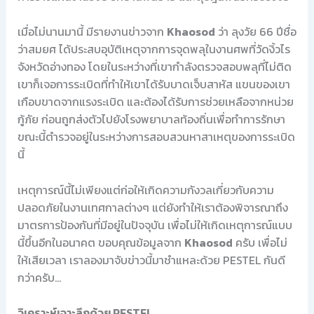
เมื่อไม่นานมานี้ มีรายงานข่าวจาก
Khaosod
ว่า ลุงวัย 66 ปีชื่อ
ว่าสมยศ ได้ประสบอุบัติเหตุจากการจุดพลุในงานศพที่วัดงิ้วไร
จังหวัดอ่างทอง โดยในระหว่างที่เขากำลังตรวจสอบพลุที่ไม่ติด
เขาก็เจอการระเบิดที่ทำให้เขาได้รับบาดเจ็บสาหัส แขนของเขา
เกือบขาดจากแรงระเบิด และต้องได้รับการช่วยเหลือจากหน่วย
กู้ภัย ก่อนถูกส่งตัวไปยังโรงพยาบาลท้องถิ่นเพื่อทำการรักษา
ขณะนี้ตำรวจอยู่ในระหว่างการสอบสวนหาสาเหตุของการระเบิด
นี้
เหตุการณ์นี้ไม่เพียงแต่ก่อให้เกิดความกังวลเกี่ยวกับความ
ปลอดภัยในงานเทศกาลต่างๆ แต่ยังทำให้เราต้องพิจารณาถึง
มาตรการป้องกันที่มีอยู่ในปัจจุบัน เพื่อไม่ให้เกิดเหตุการณ์แบบ
นี้ขึ้นอีกในอนาคต ขอบคุณข้อมูลจาก
Khaosod
ครับ เพื่อไม่
ให้เสียเวลา เราลองมาจับข่าวนี้มาชำแหละด้วย PESTEL กันดี
กว่าครับ…
วิเคราะห์เจาะลึกด้วย PESTEL