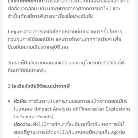
Environmental:
การใช้ดอกไม้ไฟในงานศพอาจส่งผลกระทบ
ต่อสิ่งแวดล้อม เช่น มลพิษทางอากาศจากการเผาไหม้ และ
จำเป็นต้องมีการพิจารณาเรื่องนี้อย่างจริงจัง
Legal:
อาจมีการบังคับใช้กฎหมายที่เข้มงวดมากขึ้นในการ
ควบคุมการใช้ดอกไม้ไฟ และการจัดงานเทศกาลต่างๆ เพื่อ
ป้องกันความเสี่ยงจากอุบัติเหตุ
วิเคราะห์ปัจจัยภายนอกจบแล้ว ลองมาดูไอเดียหัวข้อวิจัยที่พี่
คัดมาให้กันบ้างครับ
3 ไอเดียหัวข้อวิจัยแนะนำจากพี่
หัวข้อ:
การวิเคราะห์ผลกระทบของการระเบิดจากดอกไม้ไฟ
ในงานศพ (Impact Analysis of Firecracker Explosions
in Funeral Events)
ช่องว่าง:
ยังไม่มีการศึกษาที่ละเอียดเกี่ยวกับเหตุการณ์นี้
สมมติฐาน:
การใช้ดอกไม้ไฟในงานศพมีความเสี่ยงสูงต่อ