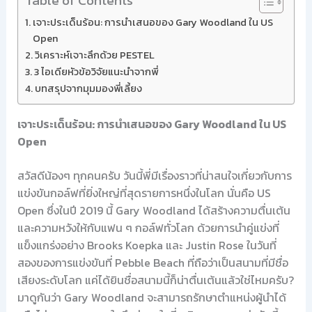
Table of Contents
เจาะประเด็นร้อน: การนำเสนอของ Gary Woodland ใน US
Open
วิเคราะห์เจาะลึกด้วย PESTEL
3 ไอเดียหัวข้อวิจัยแนะนำจากพี่
บทสรุปจากมุมมองพี่เลี้ยง
เจาะประเด็นร้อน: การนำเสนอของ Gary Woodland ใน US
Open
สวัสดีน้องๆ ทุกคนครับ วันนี้พี่มีเรื่องราวที่น่าสนใจเกี่ยวกับการ
แข่งขันกอล์ฟที่ยิ่งใหญ่ที่สุดรายการหนึ่งในโลก นั่นคือ US
Open ซึ่งในปี 2019 นี้ Gary Woodland ได้สร้างความตื่นเต้น
และความหวังให้กับแฟน ๆ กอล์ฟทั่วโลก ด้วยการนำคู่แข่งที่
แข็งแกร่งอย่าง Brooks Koepka และ Justin Rose ในวันที่
สองของการแข่งขันที่ Pebble Beach ที่ถือว่าเป็นสนามที่มีชื่อ
เสียงระดับโลก แค่ได้ยินชื่อสนามนี้ก็น่าตื่นเต้นแล้วใช่ไหมครับ?
มาดูกันว่า Gary Woodland จะสามารถรักษาตำแหน่งผู้นำได้