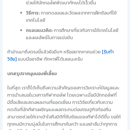
ช่วยให้นักกอล์ฟพัฒนาทักษะได้เร็วขึ้น
วิธีการ:
การทดลองและวัดผลจากการฝึกซ้อมที่ใช้
เทคโนโลยี
กรอบแนวคิด:
การศึกษาเกี่ยวกับการใช้เทคโนโลยี
และผลลัพธ์ในการแข่งขัน
ถ้าอ่านมาถึงตรงนี้แล้วยังมึนๆ หรืออยากหาคนช่วย
[รับทำ
วิจัย]
แบบมืออาชีพ ทักหาพี่ได้เลยนะครับ
บทสรุปจากมุมมองพี่เลี้ยง
ในที่สุด เราก็ได้เห็นถึงความสำคัญของการวิเคราะห์ข้อมูลและ
การนำเสนอในวงการกีฬากอล์ฟ โดยเฉพาะเมื่อมีนักกอล์ฟที่
มีชื่อเสียงแสดงผลงานที่ยอดเยี่ยม การวิจัยเกี่ยวกับความ
กดดันที่นักกีฬาเผชิญและผลกระทบต่อเศรษฐกิจท้องถิ่น
สามารถช่วยให้เราเข้าใจถึงมิติที่ซับซ้อนของกีฬาได้ดีขึ้น ขอให้
ทุกคนมีความมุ่งมั่นในการศึกษาค้นคว้า และอย่าลืมว่าทุกการ