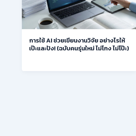
การใช้ AI ช่วยเขียนงานวิจัย อย่างไรให้
เป๊ะและปัง! (ฉบับคนรุ่นใหม่ ไม่โกง ไม่โป๊ะ)