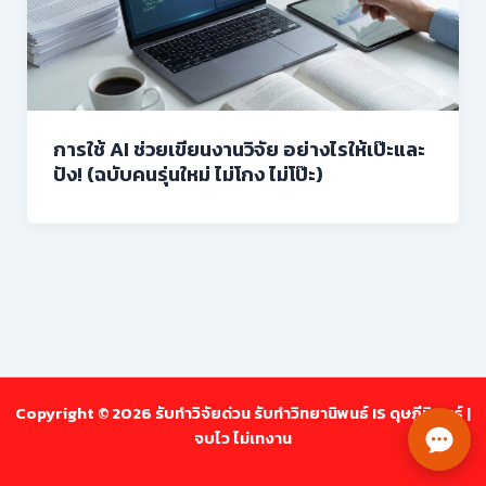
การใช้ AI ช่วยเขียนงานวิจัย อย่างไรให้เป๊ะและ
ปัง! (ฉบับคนรุ่นใหม่ ไม่โกง ไม่โป๊ะ)
Copyright © 2026 รับทำวิจัยด่วน รับทำวิทยานิพนธ์ IS ดุษฎีนิพนธ์ |
จบไว ไม่เทงาน