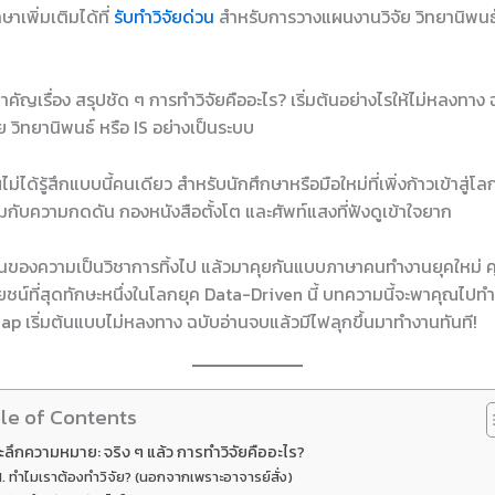
าเพิ่มเติมได้ที่
รับทำวิจัยด่วน
สำหรับการวางแผนงานวิจัย วิทยานิพนธ์
ัญเรื่อง สรุปชัด ๆ การทำวิจัยคืออะไร? เริ่มต้นอย่างไรให้ไม่หลงทาง ฉบ
 วิทยานิพนธ์ หรือ IS อย่างเป็นระบบ
ม่ได้รู้สึกแบบนี้คนเดียว สำหรับนักศึกษาหรือมือใหม่ที่เพิ่งก้าวเข้าสู่โลก
กับความกดดัน กองหนังสือตั้งโต และศัพท์แสงที่ฟังดูเข้าใจยาก
นของความเป็นวิชาการทิ้งไป แล้วมาคุยกันแบบภาษาคนทำงานยุคใหม่ 
ะโยชน์ที่สุดทักษะหนึ่งในโลกยุค Data-Driven นี้ บทความนี้จะพาคุณไป
p เริ่มต้นแบบไม่หลงทาง ฉบับอ่านจบแล้วมีไฟลุกขึ้นมาทำงานทันที!
le of Contents
ะลึกความหมาย: จริง ๆ แล้ว การทำวิจัยคืออะไร?
ทำไมเราต้องทำวิจัย? (นอกจากเพราะอาจารย์สั่ง)