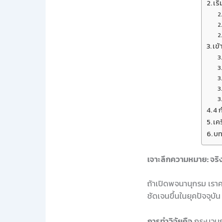
เร
เข
4 ก
เค
บท
เจาะลึกความหมาย: จริ
ถ้าเปิดพจนานุกรม เราค
ชัดเจนขึ้นในยุคปัจจุบัน
การทำวิจัยคือ
กระบวนกา