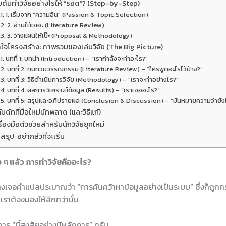
ิ่มต้นทำวิจัยอย่างไรให้ “รอด”? (Step-by-Step)
1. เริ่มจาก “ความอิน” (Passion & Topic Selection)
2. อ่านให้เยอะ (Literature Review)
3. วางแผนให้เป๊ะ (Proposal & Methodology)
้าใจโครงสร้าง: ภาพรวมของเล่มวิจัย (The Big Picture)
บทที่ 1: บทนำ (Introduction) – “เรากำลังจะทำอะไร?”
บทที่ 2: ทบทวนวรรณกรรม (Literature Review) – “ใครพูดอะไรไว้บ้าง?”
บทที่ 3: วิธีดำเนินการวิจัย (Methodology) – “เราจะทำอย่างไร?”
บทที่ 4: ผลการวิเคราะห์ข้อมูล (Results) – “เราเจออะไร?”
บทที่ 5: สรุปและอภิปรายผล (Conclusion & Discussion) – “มันหมายความว่ายัง
ับดักที่มือใหม่มักพลาด (และวิธีแก้)
รื่องมือตัวช่วยสำหรับนักวิจัยยุคใหม่
สรุป: อย่ากลัวที่จะเริ่ม
ง ๆ แล้ว
การทำวิจัยคือ
อะไร?
งเจอคำแปลประมาณว่า “การค้นคว้าหาข้อมูลอย่างเป็นระบบ” ซึ่งก็ถูกครั
 เราต้องมองให้ลึกกว่านั้น
ร “ขี้สงสัยอย่างมีหลักการ” ครับ