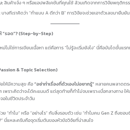
ม:
สินค้าเจ๋ง ๆ หรือแอปพลิเคชันที่คุณใช้ ล้วนเกิดจากการวิจัยพฤติกรรมผ
:
บางทีเราคิดว่า “ทำแบบ A ดีกว่า B” การวิจัยจะช่วยเอาตัวเลขมายืนยันว
รให้ “รอด”? (Step-by-Step)
่ใช่การเขียนเนื้อหา แต่คือการ “ไม่รู้จะเริ่มยังไง” นี่คือบันไดขั้นแรกท
 (Passion & Topic Selection)
ยให้มีความสุข คือ
“อย่าทำเรื่องที่ตัวเองไม่อยากรู้”
หลายคนพลาดตรงน
 ๆ เพราะคิดว่าจะได้คะแนนดี แต่สุดท้ายก็ทำไม่จบเพราะเบื่อกลางทาง ให้เร
เจอในชีวิตประจำวัน
วย “ทำไม” หรือ “อย่างไร” กับสิ่งรอบตัว เช่น “ทำไมคน Gen Z ถึงชอบ
นี่แหละครับคือจุดเริ่มต้นของหัวข้อวิจัยที่น่าสนใจ