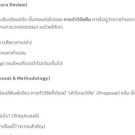
ature Review)
เพิ่งรีบเขียนครับ ขั้นตอนต่อไปของ
การทำวิจัยคือ
การไปดูว่าชาวบ้านเขา
 (ทบทวนวรรณกรรม) จะช่วยให้เรา:
น (เสียเวลาเปล่า)
ิธีไหนหาคำตอบ
Gap) ตรงไหนที่เราเข้าไปเติมเต็มได้
roposal & Methodology)
้องมีพิมพ์เขียว การทำวิจัยก็ต้องมี “เค้าโครงวิจัย” (Proposal) ครับ ข
อะไร? (วัตถุประสงค์)
เรื่องนี้? (ความสำคัญ)