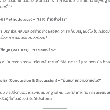
านวิจัยที่เกี่ยวข้อง เพื่อโชว์ว่าเราทำการบ้านมาดี และมีความรู้พื้นฐา
บทที่ 2)
รวิจัย (Methodology) – “เราจะทำอย่างไร?”
ร บอกส่วนผสมและวิธีทำอย่างละเอียด ว่าเราเก็บข้อมูลยังไง ใช้เครื่องมื
เรื่อง: การเขียนระเบียบวิธีวิจัย)
ห์ข้อมูล (Results) – “เราเจออะไร?”
้ดู จะเป็นตาราง กราฟ หรือบทสัมภาษณ์ ก็ใส่มาตรงนี้ (เอาเฉพาะข้อเท็จจร
รายผล (Conclusion & Discussion) – “มันหมายความว่ายังไง?”
ม สรุปสิ่งที่เจอว่าตรงกับสมมติฐานไหม และที่สำคัญคือ
การเขียนข้อ
หรือผู้ที่เกี่ยวข้องนำไปใช้ประโยชน์