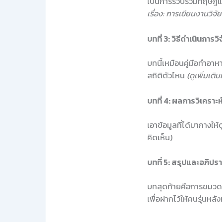
เป็นการรวบรวมทฤษฎีและง
เรื่อง: การเขียนงานวิจัย
บทที่ 3: วิธีดำเนินกา
บทนี้เหมือนคู่มือทำอาหา
สถิติตัวไหน
(ดูเพิ่มเติม
บทที่ 4: ผลการวิเคราะ
เอาข้อมูลที่ได้มากางให
คิดเห็น)
บทที่ 5: สรุปและอภิป
บทสุดท้ายคือการขมวดป
เพื่อฝากไว้ให้คนรุ่นหลัง