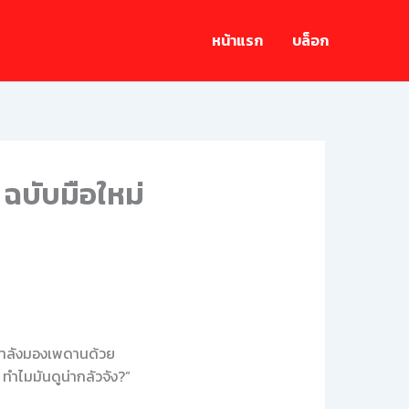
หน้าแรก
บล็อก
 ฉบับมือใหม่
ือกำลังมองเพดานด้วย
 ทำไมมันดูน่ากลัวจัง?”