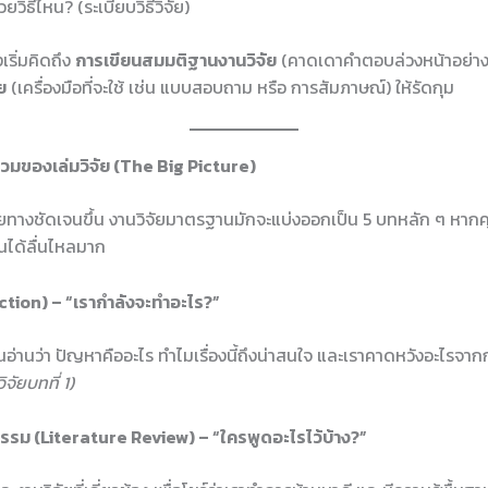
ิธีไหน? (ระเบียบวิธีวิจัย)
เริ่มคิดถึง
การเขียนสมมติฐานงานวิจัย
(คาดเดาคำตอบล่วงหน้าอย่าง
ย
(เครื่องมือที่จะใช้ เช่น แบบสอบถาม หรือ การสัมภาษณ์) ให้รัดกุม
รวมของเล่มวิจัย (The Big Picture)
ายทางชัดเจนขึ้น งานวิจัยมาตรฐานมักจะแบ่งออกเป็น 5 บทหลัก ๆ หาก
นได้ลื่นไหลมาก
uction) – “เรากำลังจะทำอะไร?”
คนอ่านว่า ปัญหาคืออะไร ทำไมเรื่องนี้ถึงน่าสนใจ และเราคาดหวังอะไรจากก
ิจัยบทที่ 1)
รม (Literature Review) – “ใครพูดอะไรไว้บ้าง?”