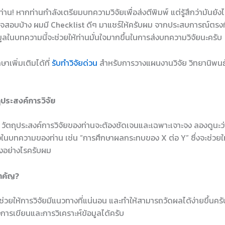
่าน! หากท่านกำลังเตรียมบทความวิจัยเพื่อส่งตีพิมพ์ แต่รู้สึกว่ามันยังไม่
ตรวจสอบบ้าง ผมมี Checklist ดีๆ มาแชร์ให้ครับผม จากประสบการณ์ตรง
ูลในบทความนี้จะช่วยให้ท่านมั่นใจมากขึ้นในการส่งบทความวิจัยนะครับ
าเพิ่มเติมได้ที่
รับทำวิจัยด่วน
สำหรับการวางแผนงานวิจัย วิทยานิพนธ์
ุประสงค์การวิจัย
ือ วัตถุประสงค์การวิจัยของท่านจะต้องชัดเจนและเฉพาะเจาะจง ลองดูนะว่า
งในบทความของท่าน เช่น “การศึกษาผลกระทบของ X ต่อ Y” ซึ่งจะช่วยให้ผู้
างอย่างไรครับผม
สำคัญ?
ะช่วยให้การวิจัยมีแนวทางที่แน่นอน และทำให้สามารถวัดผลได้ง่ายขึ้นคร
การเขียนและการวิเคราะห์ข้อมูลได้ครับ