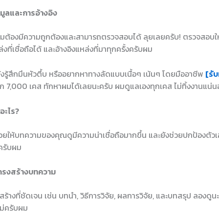
มูลและการอ้างอิง
วามต้องมีความถูกต้องและสามารถตรวจสอบได้ ลุยเลยครับ! ตรวจสอบให้แน
งที่เชื่อถือได้ และอ้างอิงแหล่งที่มาทุกครั้งครับผม
ยังรู้สึกมึนหัวตึ้บ หรืออยากหาทางลัดแบบเนื้อๆ เน้นๆ โดยมืออาชีพ
[รับ
ก 7,000 เคส ทักหาผมได้เลยนะครับ ผมดูแลเองทุกเคส ไม่ทิ้งงานแน่
ออะไร?
ะช่วยให้บทความของคุณดูมีความน่าเชื่อถือมากขึ้น และยังช่วยปกป้องตั
ครับผม
ครงสร้างบทความ
้างที่ชัดเจน เช่น บทนำ, วิธีการวิจัย, ผลการวิจัย, และบทสรุป ลองดูนะ
อไม่ครับผม