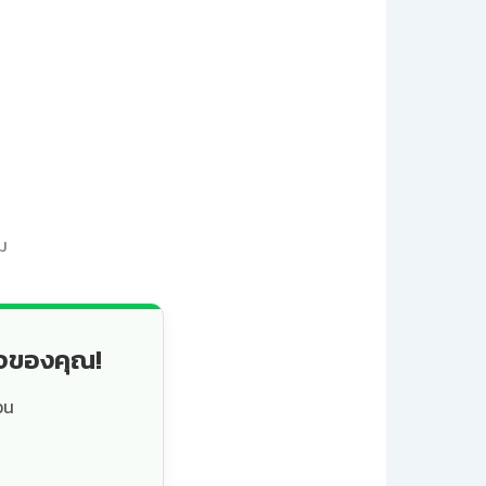
ม
็จของคุณ!
วน