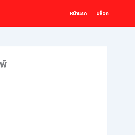
หน้าแรก
บล็อก
พ์