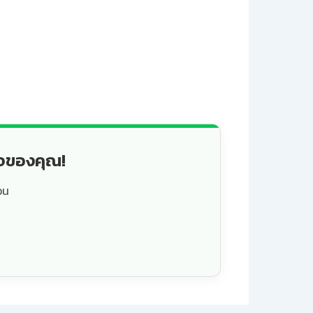
็จของคุณ!
วน