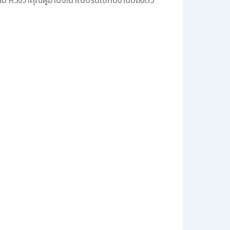
บผม หวังว่าคุณผู้อ่านจะนำไปปรับใช้กับงานของตัว