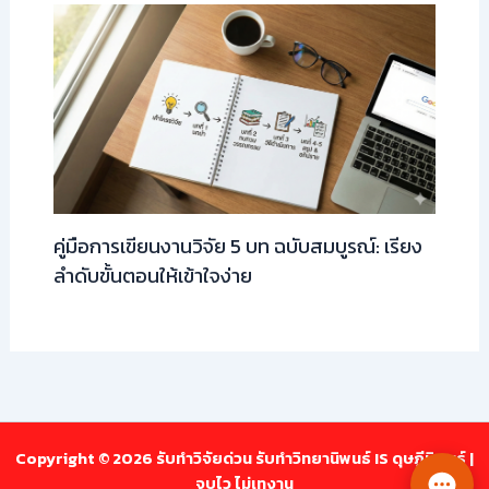
คู่มือการเขียนงานวิจัย 5 บท ฉบับสมบูรณ์: เรียง
ลำดับขั้นตอนให้เข้าใจง่าย
Copyright © 2026 รับทำวิจัยด่วน รับทำวิทยานิพนธ์ IS ดุษฎีนิพนธ์ |
จบไว ไม่เทงาน