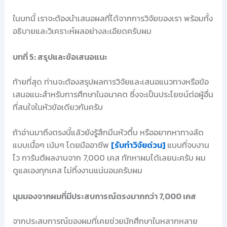
ในบทนี้ เราจะต้องนำเสนอผลที่ได้จากการวิจัยของเรา พร้อมทั้ง
อธิบายและวิเคราะห์ผลอย่างละเอียดครับผม
บทที่ 5: สรุปและข้อเสนอแนะ
ท้ายที่สุด ท่านจะต้องสรุปผลการวิจัยและเสนอแนวทางหรือข้อ
เสนอแนะสำหรับการศึกษาในอนาคต ซึ่งจะเป็นประโยชน์ต่อผู้อื่น
ที่สนใจในหัวข้อเดียวกันครับ
ถ้าอ่านมาถึงตรงนี้แล้วยังรู้สึกมึนหัวตึ้บ หรืออยากหาทางลัด
แบบเนื้อๆ เน้นๆ โดยมืออาชีพ
[รับทำวิจัยด่วน]
แบบที่จบงาน
ไว การันตีผลงานจาก 7,000 เคส ทักหาผมได้เลยนะครับ ผม
ดูแลเองทุกเคส ไม่ทิ้งงานแน่นอนครับผม
มุมมองจากผมที่มีประสบการณ์ตรงมากกว่า 7,000 เคส
จากประสบการณ์ของผมที่เคยช่วยนักศึกษาในหลากหลาย