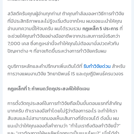
สวัสดีครับคุณผู้อ่านทุกท่าน! ถ้าคุณกำลังมองหาวิธีการทำวิจัย
ที่มีประสิทธิภาพและไม่รู้จะเริ่มต้นจากไหน ผมขอแนะนำให้คุณ
อ่านบทความนี้ให้จบครับ ผมได้รวบรวม
กฎเหล็ก 5 ประการ
ที่
จะช่วยให้คุณทำวิจัยอย่างมืออาชีพจากประสบการณ์จริงกว่า
7,000 เคส ซึ่งกฎเหล่านี้จะทำให้คุณไม่ต้องมานั่งปวดหัวกับ
ปัญหาต่าง ๆ ที่อาจเกิดขึ้นระหว่างการทำวิจัยครับผม
ดูบริการหลักและคำปรึกษาเพิ่มเติมได้ที่
รับทำวิจัยด่วน
สำหรับ
การวางแผนงานวิจัย วิทยานิพนธ์ IS และดุษฎีนิพนธ์ครบวงจร
กฎเหล็กที่ 1: กำหนดวัตถุประสงค์ให้ชัดเจน
การตั้งวัตถุประสงค์ในการทำวิจัยถือเป็นขั้นตอนแรกที่สำคัญ
มากครับ ถ้าเราลงมือทำโดยไม่รู้ว่าต้องการอะไร จะทำให้เรา
สับสนและไม่สามารถมองเห็นเส้นทางที่ชัดเจนได้ ดังนั้น ผม
แนะนำว่าให้คุณลองตั้งคำถามว่า “ทำไมเราถึงต้องทำวิจัยนี้?”
และ “เราต้องการให้ผลลัพธ์ออกมาเป็นแบบไหน?” เมื่อได้คำ