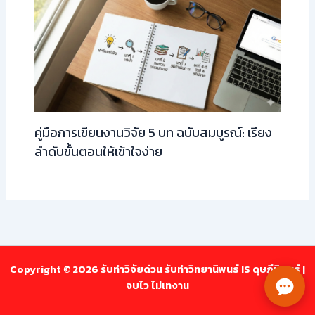
คู่มือการเขียนงานวิจัย 5 บท ฉบับสมบูรณ์: เรียง
ลำดับขั้นตอนให้เข้าใจง่าย
Copyright © 2026 รับทำวิจัยด่วน รับทำวิทยานิพนธ์ IS ดุษฎีนิพนธ์ |
จบไว ไม่เทงาน