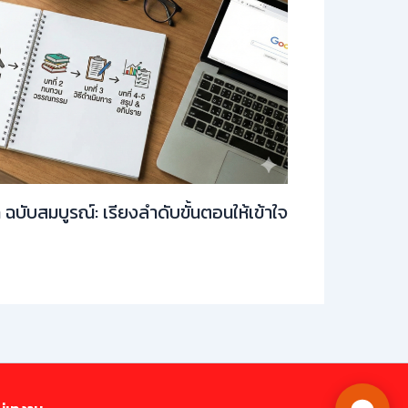
ท ฉบับสมบูรณ์: เรียงลำดับขั้นตอนให้เข้าใจ