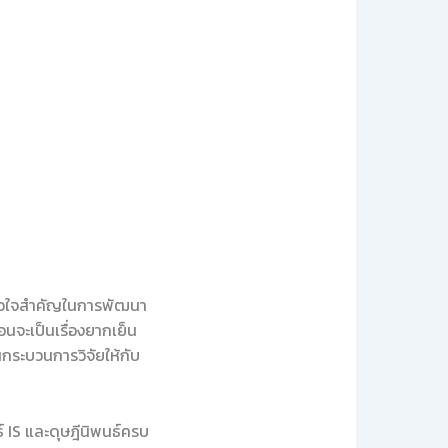
็นหัวใจสำคัญในการพัฒนา
นจะเป็นเรื่องยากเย็น
นกระบวนการวิจัยให้กับ
 IS และดุษฎีนิพนธ์ครบ