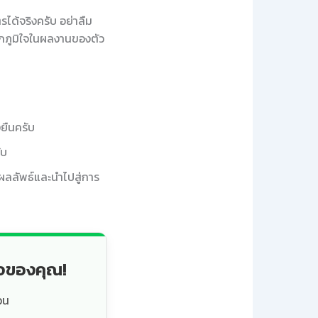
ได้จริงครับ อย่าลืม
สึกภูมิใจในผลงานของตัว
ยืนครับ
ับ
ใจผลลัพธ์และนำไปสู่การ
็จของคุณ!
วน