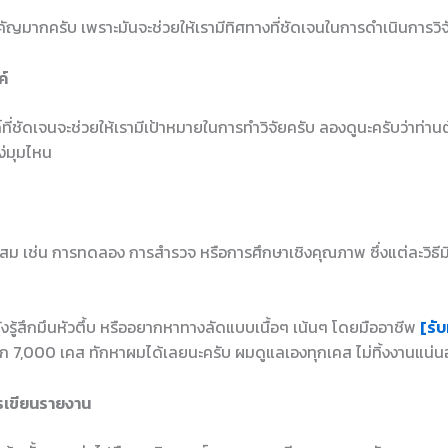
ำคัญมากครับ เพราะมันจะช่วยให้เรามีทิศทางที่ชัดเจนในการดำเนินการวิจ
ค์
ี่ชัดเจนจะช่วยให้เรามีเป้าหมายในการทำวิจัยครับ ลองดูนะครับว่าท่าน
ง่มุมไหน
มาะสม เช่น การทดลอง การสำรวจ หรือการศึกษาเชิงคุณภาพ ซึ่งแต่ละวิธีม
ยังรู้สึกมึนหัวตึ้บ หรืออยากหาทางลัดแบบเนื้อๆ เน้นๆ โดยมืออาชีพ
[รับ
ก 7,000 เคส ทักหาผมได้เลยนะครับ ผมดูแลเองทุกเคส ไม่ทิ้งงานแน่
รเขียนรายงาน