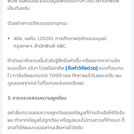
พิมพ์ ชื่อหนังสือ และข้อมูลเพิ่มเติมต่างๆ เช่น สถานที่พิมพ์
เป็นต้นครับ
ตัวอย่างการเขียนบรรณานุกรม:
สมิธ, จอห์น. (2020).
การศึกษาพฤติกรรมมนุษย์
.
กรุงเทพฯ: สำนักพิมพ์ ABC.
ถ้าอ่านมาถึงตรงนี้แล้วยังรู้สึกมึนหัวตึ้บ หรืออยากหาทางลัด
แบบเนื้อๆ เน้นๆ โดยมืออาชีพ
[รับทำวิจัยด่วน]
แบบที่จบงาน
ไว การันตีผลงานจาก 7,000 เคส ทักหาผมได้เลยนะครับ ผม
ดูแลเองทุกเคส ไม่ทิ้งงานแน่นอนครับผม
3. การตรวจสอบความถูกต้อง
อย่าลืมตรวจสอบความถูกต้องของข้อมูลที่ท่านอ้างอิงให้ดีครับ
ผม ถ้าหากข้อมูลไม่ถูกต้อง หรือรูปแบบไม่ตรงตามที่กำหนด ก็
อาจทำให้ผลงานของท่านเสียหายได้ครับ