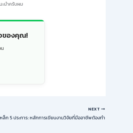
แนะนำครับผม
็จของคุณ!
วน
NEXT
หล็ก 5 ประการ: หลักการเขียนงานวิจัยที่มืออาชีพต้องทำ