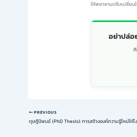
ให้พยายามปรับเปลี่ยนใ
อย่าปล่อ
ท
PREVIOUS
ดุษฎีนิพนธ์ (PhD Thesis): การสร้างองค์ความรู้ใหม่ให้