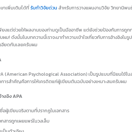
าเพิ่มเติมได้ที่
รับทำวิจัยด่วน
สำหรับการวางแผนงานวิจัย วิทยานิพนธ์
่เพียงแต่ช่วยให้ผลงานของท่านดูเป็นมืออาชีพ แต่ยังช่วยป้องกันการถู
ับผม! ดังนั้นในบทความนี้เราจะมาทำความเข้าใจเกี่ยวกับการอ้างอิงใน
เอียดกันเลยครับผม
A
PA (American Psychological Association) เป็นรูปแบบที่นิยมใช้ใน
กการสำคัญคือการให้เครดิตแก่ผู้เขียนต้นฉบับอย่างเหมาะสมครับผม
อ้างอิง APA
งชื่อผู้เขียนจริงตามที่ปรากฏในเอกสาร
่เอกสารถูกเผยแพร่ในวงเล็บ
วรเป็นตัวเอียง