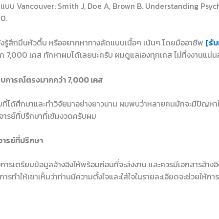
รูปแบบ Vancouver: Smith J, Doe A, Brown B. Understanding Psyc
0.
ยังรู้สึกมึนหัวตึ้บ หรืออยากหาทางลัดแบบเนื้อๆ เน้นๆ โดยมืออาชีพ
[รับ
ก 7,000 เคส ทักหาผมได้เลยนะครับ ผมดูแลเองทุกเคส ไม่ทิ้งงานแน่
สบการณ์ตรงมากกว่า 7,000 เคส
่ได้ศึกษาและทำวิจัยมาอย่างยาวนาน ผมพบว่าหลายคนมักจะมีปัญหาในก
ารย์ที่ปรึกษาที่เข้มงวดครับผม
ารย์ที่ปรึกษา
ือการเตรียมข้อมูลอ้างอิงให้พร้อมก่อนที่จะส่งงาน และควรมีเอกสารอ้างอิ
ทำให้เขาเห็นว่าท่านมีความตั้งใจและใส่ใจในรายละเอียดจะช่วยให้การสื