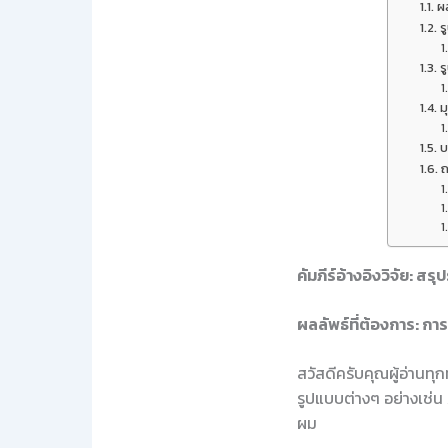
ผล
ร
ร
ม
บ
ถ
คัมภีร์อ้างอิงวิจัย: 
ผลลัพธ์ที่ต้องการ: การ
สวัสดีครับคุณผู้อ่านทุก
รูปแบบต่างๆ อย่างเช่น 
ผม