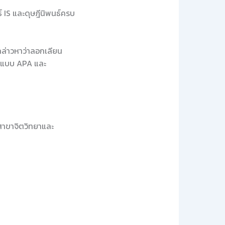
 IS และดุษฎีนิพนธ์ครบ
กกล่าวหาว่าลอกเลียน
รูปแบบ APA และ
สาขาจิตวิทยาและ