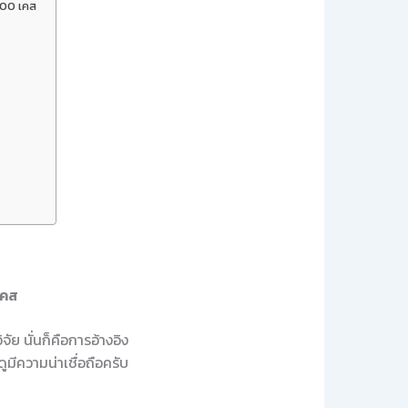
,000 เคส
เคส
จัย นั่นก็คือการอ้างอิง
ูมีความน่าเชื่อถือครับ