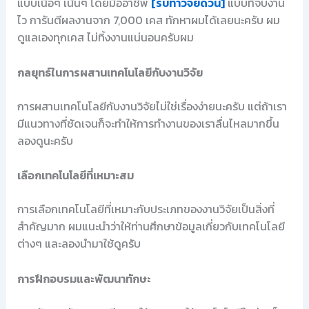
แบบเนื้อๆ เน้นๆ โดยมืออาชีพ
[รับทำวิจัยด่วน]
แบบที่จบงาน
ไว การันตีผลงานจาก 7,000 เคส ทักหาผมได้เลยนะครับ ผม
ดูแลเองทุกเคส ไม่ทิ้งงานแน่นอนครับผม
กลยุทธ์ในการผสานเทคโนโลยีกับงานวิจัย
การผสานเทคโนโลยีกับงานวิจัยไม่ใช่เรื่องง่ายนะครับ แต่ถ้าเรา
มีแนวทางที่ชัดเจนก็จะทำให้การทำงานของเราลื่นไหลมากขึ้น
ลองดูนะครับ
เลือกเทคโนโลยีที่เหมาะสม
การเลือกเทคโนโลยีที่เหมาะกับประเภทของงานวิจัยเป็นสิ่งที่
สำคัญมาก ผมแนะนำว่าให้ท่านศึกษาข้อมูลเกี่ยวกับเทคโนโลยี
ต่างๆ และลองนำมาใช้ดูครับ
การฝึกอบรมและพัฒนาทักษะ