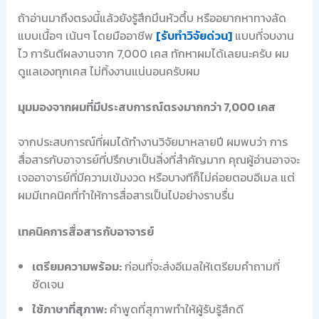
ถ้าอ่านมาถึงตรงนี้แล้วยังรู้สึกมึนหัวตึ้บ หรืออยากหาทางลัด
แบบเนื้อๆ เน้นๆ โดยมืออาชีพ
[รับทำวิจัยด่วน]
แบบที่จบงาน
ไว การันตีผลงานจาก 7,000 เคส ทักหาผมได้เลยนะครับ ผม
ดูแลเองทุกเคส ไม่ทิ้งงานแน่นอนครับผม
มุมมองจากผมที่มีประสบการณ์ตรงมากกว่า 7,000 เคส
จากประสบการณ์ที่ผมได้ทำงานวิจัยมาหลายปี ผมพบว่า การ
สื่อสารกับอาจารย์ที่ปรึกษาเป็นสิ่งที่สำคัญมาก คุณผู้อ่านอาจจะ
เจออาจารย์ที่มีความเข้มงวด หรือบางทีก็ไม่ค่อยตอบอีเมล แต่
ผมมีเทคนิคที่ทำให้การสื่อสารเป็นไปอย่างราบรื่น
เทคนิคการสื่อสารกับอาจารย์
เตรียมความพร้อม:
ก่อนที่จะส่งอีเมลให้เตรียมคำถามที่
ชัดเจน
ใช้ภาษาที่สุภาพ:
คำพูดที่สุภาพทำให้ผู้รับรู้สึกดี