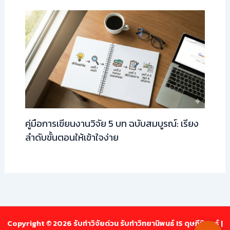
คู่มือการเขียนงานวิจัย 5 บท ฉบับสมบูรณ์: เรียง
ลำดับขั้นตอนให้เข้าใจง่าย
Copyright © 2026 รับทำวิจัยด่วน รับทำวิทยานิพนธ์ IS ดุษฎีนิพนธ์ |