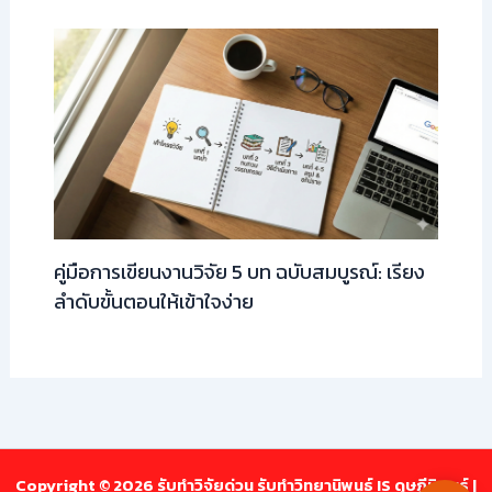
คู่มือการเขียนงานวิจัย 5 บท ฉบับสมบูรณ์: เรียง
ลำดับขั้นตอนให้เข้าใจง่าย
Copyright © 2026 รับทำวิจัยด่วน รับทำวิทยานิพนธ์ IS ดุษฎีนิพนธ์ |