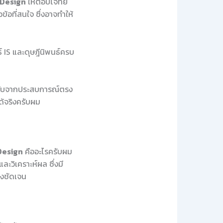
Design
ให้ตอบโจทย์
้อที่สนใจ ซึ่งอาจทำให้
 IS และดุษฎีนิพนธ์ครบ
็ดลับจากประสบการณ์ตรง
ด้จริงครับผม
Design
คืออะไรครับผม
ะวิเคราะห์ผล ซึ่งมี
างชัดเจน