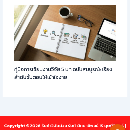
คู่มือการเขียนงานวิจัย 5 บท ฉบับสมบูรณ์: เรียง
ลำดับขั้นตอนให้เข้าใจง่าย
Copyright © 2026 รับทำวิจัยด่วน รับทำวิทยานิพนธ์ IS ดุษฎีนิพนธ์ |