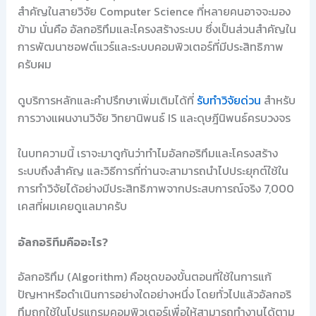
สำคัญในสายวิจัย Computer Science ที่หลายคนอาจจะมอง
ข้าม นั่นคือ อัลกอริทึมและโครงสร้างระบบ ซึ่งเป็นส่วนสำคัญใน
การพัฒนาซอฟต์แวร์และระบบคอมพิวเตอร์ที่มีประสิทธิภาพ
ครับผม
ดูบริการหลักและคำปรึกษาเพิ่มเติมได้ที่
รับทำวิจัยด่วน
สำหรับ
การวางแผนงานวิจัย วิทยานิพนธ์ IS และดุษฎีนิพนธ์ครบวงจร
ในบทความนี้ เราจะมาดูกันว่าทำไมอัลกอริทึมและโครงสร้าง
ระบบถึงสำคัญ และวิธีการที่ท่านจะสามารถนำไปประยุกต์ใช้ใน
การทำวิจัยได้อย่างมีประสิทธิภาพจากประสบการณ์จริง 7,000
เคสที่ผมเคยดูแลมาครับ
อัลกอริทึมคืออะไร?
อัลกอริทึม (Algorithm) คือชุดของขั้นตอนที่ใช้ในการแก้
ปัญหาหรือดำเนินการอย่างใดอย่างหนึ่ง โดยทั่วไปแล้วอัลกอริ
ทึมถูกใช้ในโปรแกรมคอมพิวเตอร์เพื่อให้สามารถทำงานได้ตาม