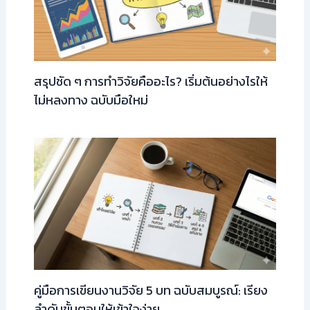
สรุปชัด ๆ การทำวิจัยคืออะไร? เริ่มต้นอย่างไรให้
ไม่หลงทาง ฉบับมือใหม่
คู่มือการเขียนงานวิจัย 5 บท ฉบับสมบูรณ์: เรียง
ลำดับขั้นตอนให้เข้าใจง่าย