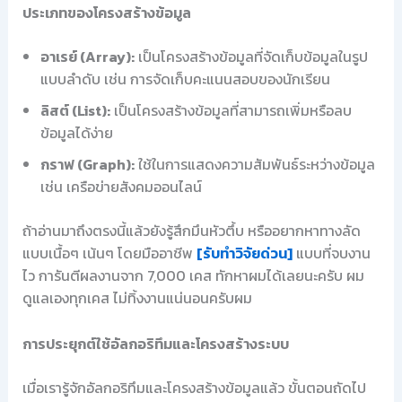
ประเภทของโครงสร้างข้อมูล
อาเรย์ (Array):
เป็นโครงสร้างข้อมูลที่จัดเก็บข้อมูลในรูป
แบบลำดับ เช่น การจัดเก็บคะแนนสอบของนักเรียน
ลิสต์ (List):
เป็นโครงสร้างข้อมูลที่สามารถเพิ่มหรือลบ
ข้อมูลได้ง่าย
กราฟ (Graph):
ใช้ในการแสดงความสัมพันธ์ระหว่างข้อมูล
เช่น เครือข่ายสังคมออนไลน์
ถ้าอ่านมาถึงตรงนี้แล้วยังรู้สึกมึนหัวตึ้บ หรืออยากหาทางลัด
แบบเนื้อๆ เน้นๆ โดยมืออาชีพ
[รับทำวิจัยด่วน]
แบบที่จบงาน
ไว การันตีผลงานจาก 7,000 เคส ทักหาผมได้เลยนะครับ ผม
ดูแลเองทุกเคส ไม่ทิ้งงานแน่นอนครับผม
การประยุกต์ใช้อัลกอริทึมและโครงสร้างระบบ
เมื่อเรารู้จักอัลกอริทึมและโครงสร้างข้อมูลแล้ว ขั้นตอนถัดไป