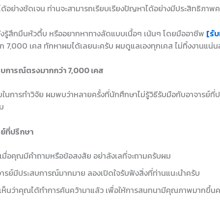
หาได้อย่างชัดเจน ท่านจะสามารถเรียบเรียงปัญหาได้อย่างมีประสิทธิภาพ
ยังรู้สึกมึนหัวตึ้บ หรืออยากหาทางลัดแบบเนื้อๆ เน้นๆ โดยมืออาชีพ
[รับ
ก 7,000 เคส ทักหาผมได้เลยนะครับ ผมดูแลเองทุกเคส ไม่ทิ้งงานแน่
สบการณ์ตรงมากกว่า 7,000 เคส
รทำวิจัย ผมพบว่าหลายครั้งที่นักศึกษาไม่รู้วิธีรับมือกับอาจารย์ที่ปร
ผม
์ที่ปรึกษา
 เมื่อคุณมีคำถามหรือข้อสงสัย อย่าลังเลที่จะถามครับผม
จารย์มีประสบการณ์มากมาย ลองเปิดใจรับฟังสิ่งที่ท่านแนะนำครับ
เห็นว่าคุณได้ทำการค้นคว้ามาแล้ว เพื่อให้การสนทนามีคุณภาพมากขึ้น