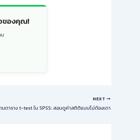
็จของคุณ!
วน
NEXT
ีอ่านตาราง t-test ใน SPSS: สอนดูค่าสถิติแบบไม่ต้องเดา