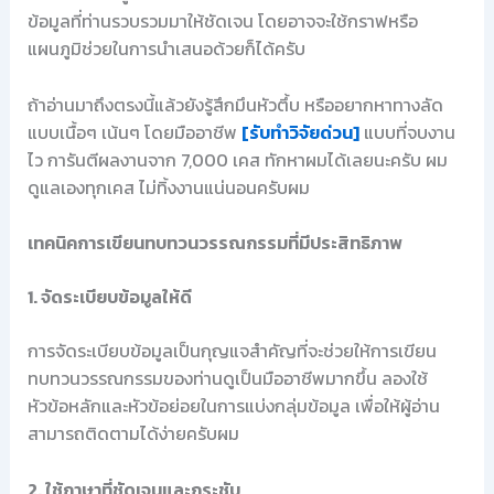
ข้อมูลที่ท่านรวบรวมมาให้ชัดเจน โดยอาจจะใช้กราฟหรือ
แผนภูมิช่วยในการนำเสนอด้วยก็ได้ครับ
ถ้าอ่านมาถึงตรงนี้แล้วยังรู้สึกมึนหัวตึ้บ หรืออยากหาทางลัด
แบบเนื้อๆ เน้นๆ โดยมืออาชีพ
[รับทำวิจัยด่วน]
แบบที่จบงาน
ไว การันตีผลงานจาก 7,000 เคส ทักหาผมได้เลยนะครับ ผม
ดูแลเองทุกเคส ไม่ทิ้งงานแน่นอนครับผม
เทคนิคการเขียนทบทวนวรรณกรรมที่มีประสิทธิภาพ
1. จัดระเบียบข้อมูลให้ดี
การจัดระเบียบข้อมูลเป็นกุญแจสำคัญที่จะช่วยให้การเขียน
ทบทวนวรรณกรรมของท่านดูเป็นมืออาชีพมากขึ้น ลองใช้
หัวข้อหลักและหัวข้อย่อยในการแบ่งกลุ่มข้อมูล เพื่อให้ผู้อ่าน
สามารถติดตามได้ง่ายครับผม
2. ใช้ภาษาที่ชัดเจนและกระชับ