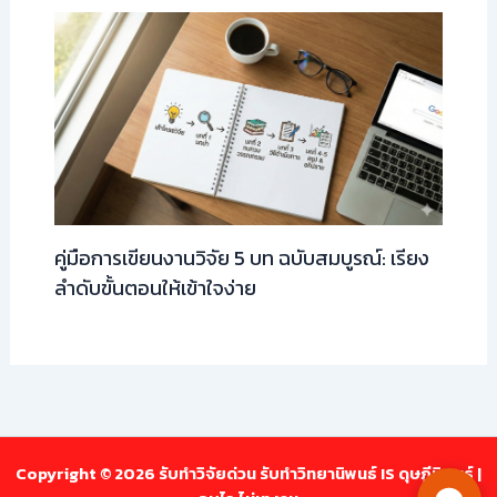
คู่มือการเขียนงานวิจัย 5 บท ฉบับสมบูรณ์: เรียง
ลำดับขั้นตอนให้เข้าใจง่าย
Copyright © 2026 รับทำวิจัยด่วน รับทำวิทยานิพนธ์ IS ดุษฎีนิพนธ์ |