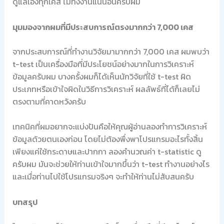
ดูแลเองทุกเคส ไม่ทิ้งงานแน่นอนครับผม
มุมมองจากผมที่มีประสบการณ์ตรงมากกว่า 7,000 เคส
จากประสบการณ์ที่ทำงานวิจัยมามากกว่า 7,000 เคส ผมพบว่า
t-test เป็นเครื่องมือที่มีประโยชน์อย่างมากในการวิเคราะห์
ข้อมูลครับผม บางครั้งผมก็ได้เห็นนักวิจัยที่ใช้ t-test ผิด
ประเภทหรือเข้าใจผิดในวิธีการวิเคราะห์ ผลลัพธ์ที่ได้ก็เลยไม่
ตรงตามที่คาดหวังครับ
เทคนิคที่ผมอยากจะแบ่งปันคือให้คุณผู้อ่านลองทำการวิเคราะห์
ข้อมูลด้วยตนเองก่อน โดยไม่ต้องพึ่งพาโปรแกรมอะไรทั้งสิ้น
เพียงแค่ใช้กระดาษและปากกา ลองคำนวณค่า t-statistic ดู
ครับผม มันจะช่วยให้ท่านเข้าใจมากขึ้นว่า t-test ทำงานอย่างไร
และเมื่อท่านไปใช้โปรแกรมจริงๆ จะทำให้ท่านไม่สับสนครับ
บทสรุป