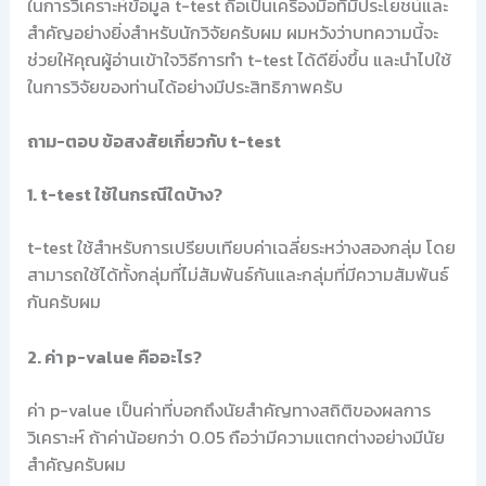
ในการวิเคราะห์ข้อมูล t-test ถือเป็นเครื่องมือที่มีประโยชน์และ
สำคัญอย่างยิ่งสำหรับนักวิจัยครับผม ผมหวังว่าบทความนี้จะ
ช่วยให้คุณผู้อ่านเข้าใจวิธีการทำ t-test ได้ดียิ่งขึ้น และนำไปใช้
ในการวิจัยของท่านได้อย่างมีประสิทธิภาพครับ
ถาม-ตอบ ข้อสงสัยเกี่ยวกับ t-test
1. t-test ใช้ในกรณีใดบ้าง?
t-test ใช้สำหรับการเปรียบเทียบค่าเฉลี่ยระหว่างสองกลุ่ม โดย
สามารถใช้ได้ทั้งกลุ่มที่ไม่สัมพันธ์กันและกลุ่มที่มีความสัมพันธ์
กันครับผม
2. ค่า p-value คืออะไร?
ค่า p-value เป็นค่าที่บอกถึงนัยสำคัญทางสถิติของผลการ
วิเคราะห์ ถ้าค่าน้อยกว่า 0.05 ถือว่ามีความแตกต่างอย่างมีนัย
สำคัญครับผม