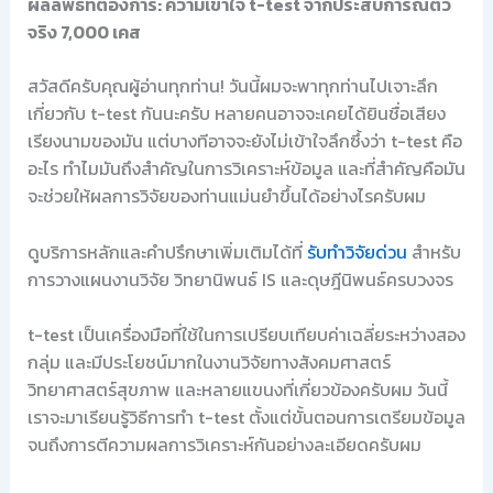
ผลลัพธ์ที่ต้องการ: ความเข้าใจ t-test จากประสบการณ์ตัว
จริง 7,000 เคส
สวัสดีครับคุณผู้อ่านทุกท่าน! วันนี้ผมจะพาทุกท่านไปเจาะลึก
เกี่ยวกับ t-test กันนะครับ หลายคนอาจจะเคยได้ยินชื่อเสียง
เรียงนามของมัน แต่บางทีอาจจะยังไม่เข้าใจลึกซึ้งว่า t-test คือ
อะไร ทำไมมันถึงสำคัญในการวิเคราะห์ข้อมูล และที่สำคัญคือมัน
จะช่วยให้ผลการวิจัยของท่านแม่นยำขึ้นได้อย่างไรครับผม
ดูบริการหลักและคำปรึกษาเพิ่มเติมได้ที่
รับทำวิจัยด่วน
สำหรับ
การวางแผนงานวิจัย วิทยานิพนธ์ IS และดุษฎีนิพนธ์ครบวงจร
t-test เป็นเครื่องมือที่ใช้ในการเปรียบเทียบค่าเฉลี่ยระหว่างสอง
กลุ่ม และมีประโยชน์มากในงานวิจัยทางสังคมศาสตร์
วิทยาศาสตร์สุขภาพ และหลายแขนงที่เกี่ยวข้องครับผม วันนี้
เราจะมาเรียนรู้วิธีการทำ t-test ตั้งแต่ขั้นตอนการเตรียมข้อมูล
จนถึงการตีความผลการวิเคราะห์กันอย่างละเอียดครับผม