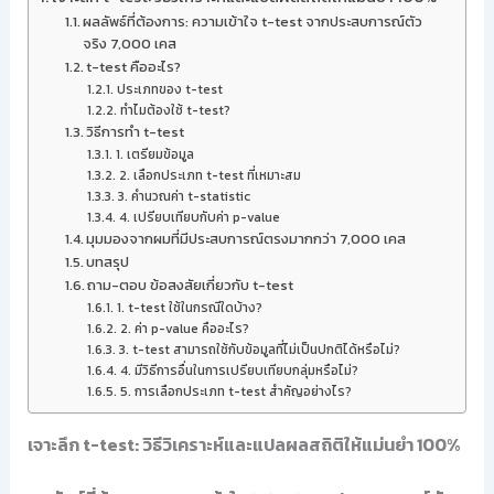
ผลลัพธ์ที่ต้องการ: ความเข้าใจ t-test จากประสบการณ์ตัว
จริง 7,000 เคส
t-test คืออะไร?
ประเภทของ t-test
ทำไมต้องใช้ t-test?
วิธีการทำ t-test
1. เตรียมข้อมูล
2. เลือกประเภท t-test ที่เหมาะสม
3. คำนวณค่า t-statistic
4. เปรียบเทียบกับค่า p-value
มุมมองจากผมที่มีประสบการณ์ตรงมากกว่า 7,000 เคส
บทสรุป
ถาม-ตอบ ข้อสงสัยเกี่ยวกับ t-test
1. t-test ใช้ในกรณีใดบ้าง?
2. ค่า p-value คืออะไร?
3. t-test สามารถใช้กับข้อมูลที่ไม่เป็นปกติได้หรือไม่?
4. มีวิธีการอื่นในการเปรียบเทียบกลุ่มหรือไม่?
5. การเลือกประเภท t-test สำคัญอย่างไร?
เจาะลึก t-test: วิธีวิเคราะห์และแปลผลสถิติให้แม่นยำ 100%