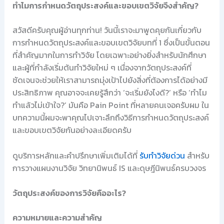
ทำไมการกำหนดวัตถุประสงค์และขอบเขตวิจัยจึงสำคัญ?
สวัสดีครับคุณผู้อ่านทุกท่าน! วันนี้เราจะมาพูดคุยกันเกี่ยวกับ
การกำหนดวัตถุประสงค์และขอบเขตวิจัยบทที่ 1 ซึ่งเป็นขั้นตอน
ที่สำคัญมากในการทำวิจัย โดยเฉพาะอย่างยิ่งสำหรับนักศึกษา
และผู้ที่กำลังเริ่มต้นทำวิจัยใหม่ ๆ เนื่องจากวัตถุประสงค์ที่
ชัดเจนจะช่วยให้เราสามารถมุ่งเป้าไปยังสิ่งที่ต้องการได้อย่างมี
ประสิทธิภาพ คุณอาจจะเคยรู้สึกว่า ‘จะเริ่มยังไงดี?’ หรือ ‘ทำไม
ทำแล้วไม่เข้าใจ?’ มันคือ Pain Point ที่หลายคนเจอครับผม ใน
บทความนี้ผมจะพาคุณไปเจาะลึกถึงวิธีการกำหนดวัตถุประสงค์
และขอบเขตวิจัยกันอย่างละเอียดครับ
ดูบริการหลักและคำปรึกษาเพิ่มเติมได้ที่
รับทำวิจัยด่วน
สำหรับ
การวางแผนงานวิจัย วิทยานิพนธ์ IS และดุษฎีนิพนธ์ครบวงจร
วัตถุประสงค์ของการวิจัยคืออะไร?
ความหมายและความสำคัญ