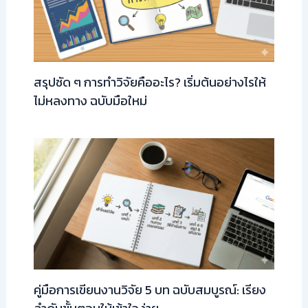
สรุปชัด ๆ การทำวิจัยคืออะไร? เริ่มต้นอย่างไรให้
ไม่หลงทาง ฉบับมือใหม่
คู่มือการเขียนงานวิจัย 5 บท ฉบับสมบูรณ์: เรียง