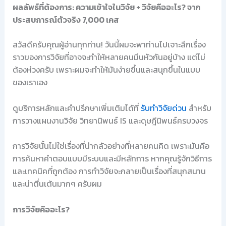
ผลลัพธ์ที่ต้องการ: ความเข้าใจในวิจัย + วิจัยคืออะไร? จาก
ประสบการณ์ตัวจริง 7,000 เคส
สวัสดีครับคุณผู้อ่านทุกท่าน! วันนี้ผมจะพาท่านไปเจาะลึกเรื่อง
ราวของการวิจัยที่อาจจะทำให้หลายคนมึนหัวกันอยู่บ้าง แต่ไม่
ต้องห่วงครับ เพราะผมจะทำให้มันง่ายขึ้นและสนุกขึ้นในแบบ
ของเราเอง
ดูบริการหลักและคำปรึกษาเพิ่มเติมได้ที่
รับทำวิจัยด่วน
สำหรับ
การวางแผนงานวิจัย วิทยานิพนธ์ IS และดุษฎีนิพนธ์ครบวงจร
การวิจัยนั้นไม่ใช่เรื่องที่น่ากลัวอย่างที่หลายคนคิด เพราะมันคือ
การค้นหาคำตอบแบบมีระบบและมีหลักการ หากคุณรู้จักวิธีการ
และเทคนิคที่ถูกต้อง การทำวิจัยจะกลายเป็นเรื่องที่สนุกสนาน
และน่าตื่นเต้นมากๆ ครับผม
การวิจัยคืออะไร?