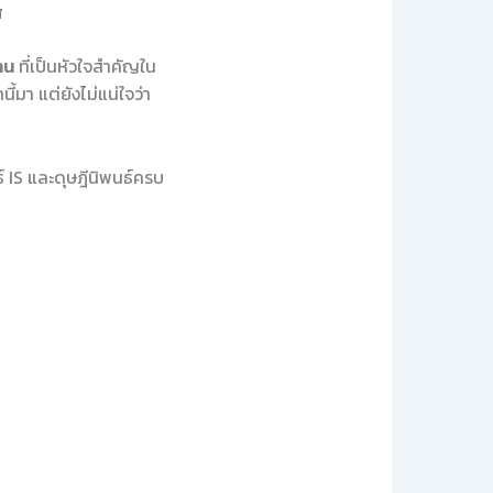
ส
าน
ที่เป็นหัวใจสำคัญใน
้มา แต่ยังไม่แน่ใจว่า
 IS และดุษฎีนิพนธ์ครบ