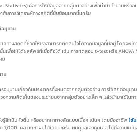
al Statistics) คือการใช้ข้อมูลจากกลุ่มตัวอย่างเพื่อนำมาทำนายหรืออ
าศัยการวิเคราะห์ทางสถิติที่ซับซ้อนมากขึ้นครับ
ิอนุมาน
นิคทางสถิติที่ช่วยให้เราสามารถตัดสินใจได้จากข้อมูลที่มีอยู่ โดยจะม
เพื่อให้ได้ผลลัพธ์ที่เชื่อถือได้ เช่น การทดสอบ t-test หรือ ANOVA ที่
บผม
มาน
การอนุมานเกี่ยวกับประชากรทั้งหมดจากกลุ่มตัวอย่าง การใช้สถิติอนุมาน
ำรวจความคิดเห็นของประชาชนจากกลุ่มตัวอย่างเล็ก ๆ แล้วนำมาใช้ในก
ยังรู้สึกมึนหัวตึ้บ หรืออยากหาทางลัดแบบเนื้อๆ เน้นๆ โดยมืออาชีพ
[รับ
ก 7,000 เคส ทักหาผมได้เลยนะครับ ผมดูแลเองทุกเคส ไม่ทิ้งงานแน่