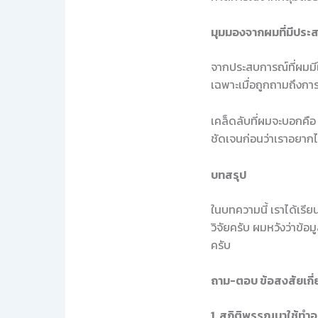
มุมมองจากผมที่มีประ
จากประสบการณ์ที่ผมม
เฉพาะเมื่อถูกถามถึงการเ
เคล็ดลับที่ผมจะบอกคือ 
ชัดเจนก่อนว่าเราอยากไ
บทสรุป
ในบทความนี้ เราได้เรีย
วิจัยครับ ผมหวังว่าข้อ
ครับ
ถาม-ตอบ ข้อสงสัยเกี่
1. สถิติพรรณนาใช้ทำอะ