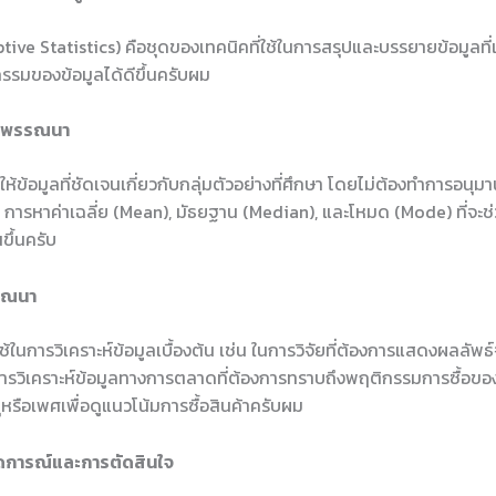
ve Statistics) คือชุดของเทคนิคที่ใช้ในการสรุปและบรรยายข้อมูลที่เราม
รรมของข้อมูลได้ดีขึ้นครับผม
ติพรรณนา
ห้ข้อมูลที่ชัดเจนเกี่ยวกับกลุ่มตัวอย่างที่ศึกษา โดยไม่ต้องทำการอนุม
น การหาค่าเฉลี่ย (Mean), มัธยฐาน (Median), และโหมด (Mode) ที่จะช่
ขึ้นครับ
รรณนา
้ในการวิเคราะห์ข้อมูลเบื้องต้น เช่น ในการวิจัยที่ต้องการแสดงผลลั
ือการวิเคราะห์ข้อมูลทางการตลาดที่ต้องการทราบถึงพฤติกรรมการซื้อของล
หรือเพศเพื่อดูแนวโน้มการซื้อสินค้าครับผม
าดการณ์และการตัดสินใจ