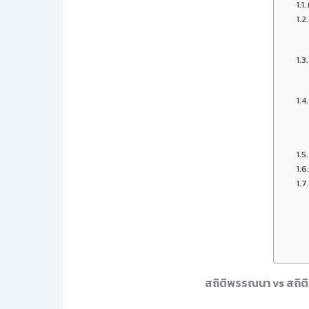
สถิติพรรณนา vs สถิติ