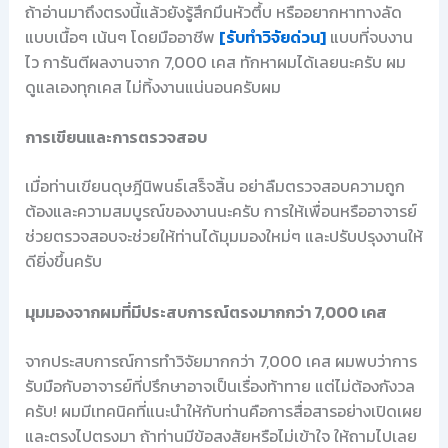
ถ้าอ่านมาถึงตรงนี้แล้วยังรู้สึกมึนหัวตึ้บ หรืออยากหาทางลัด
แบบเนื้อๆ เน้นๆ โดยมืออาชีพ
[รับทำวิจัยด่วน]
แบบที่จบงาน
ไว การันตีผลงานจาก 7,000 เคส ทักหาผมได้เลยนะครับ ผม
ดูแลเองทุกเคส ไม่ทิ้งงานแน่นอนครับผม
การเขียนและการตรวจสอบ
เมื่อท่านเขียนดุษฎีนิพนธ์เสร็จสิ้น อย่าลืมตรวจสอบความถูก
ต้องและความสมบูรณ์ของงานนะครับ การให้เพื่อนหรืออาจารย์
ช่วยตรวจสอบจะช่วยให้ท่านได้มุมมองใหม่ๆ และปรับปรุงงานให้
ดียิ่งขึ้นครับ
มุมมองจากผมที่มีประสบการณ์ตรงมากกว่า 7,000 เคส
จากประสบการณ์การทำวิจัยมากกว่า 7,000 เคส ผมพบว่าการ
รับมือกับอาจารย์ที่ปรึกษาอาจเป็นเรื่องท้าทาย แต่ไม่ต้องกังวล
ครับ! ผมมีเทคนิคที่แนะนำให้กับท่านคือการสื่อสารอย่างเปิดเผย
และตรงไปตรงมา ถ้าท่านมีข้อสงสัยหรือไม่เข้าใจ ให้ถามไปเลย