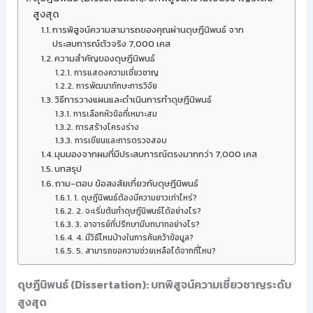
สูงสุด
การพิสูจน์ความสามารถของคุณผ่านดุษฎีนิพนธ์ จาก
ประสบการณ์ตัวจริง 7,000 เคส
ความสำคัญของดุษฎีนิพนธ์
การแสดงความเชี่ยวชาญ
การพัฒนาทักษะการวิจัย
วิธีการวางแผนและดำเนินการทำดุษฎีนิพนธ์
การเลือกหัวข้อที่เหมาะสม
การสร้างโครงร่าง
การเขียนและการตรวจสอบ
มุมมองจากผมที่มีประสบการณ์ตรงมากกว่า 7,000 เคส
บทสรุป
ถาม-ตอบ ข้อสงสัยเกี่ยวกับดุษฎีนิพนธ์
1. ดุษฎีนิพนธ์ต้องมีความยาวเท่าไหร่?
2. จะเริ่มต้นทำดุษฎีนิพนธ์ได้อย่างไร?
3. อาจารย์ที่ปรึกษามีบทบาทอย่างไร?
4. มีวิธีไหนบ้างในการค้นคว้าข้อมูล?
5. สามารถขอความช่วยเหลือได้จากที่ไหน?
ดุษฎีนิพนธ์ (Dissertation): บทพิสูจน์ความเชี่ยวชาญระดับ
สูงสุด