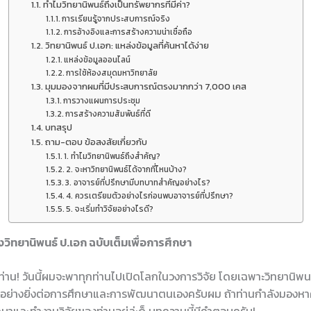
ทำไมวิทยานิพนธ์ถึงเป็นทรัพยากรที่มีค่า?
การเรียนรู้จากประสบการณ์จริง
การอ้างอิงและการสร้างความน่าเชื่อถือ
วิทยานิพนธ์ ป.เอก: แหล่งข้อมูลที่ค้นหาได้ง่าย
แหล่งข้อมูลออนไลน์
การใช้ห้องสมุดมหาวิทยาลัย
มุมมองจากผมที่มีประสบการณ์ตรงมากกว่า 7,000 เคส
การวางแผนการประชุม
การสร้างความสัมพันธ์ที่ดี
บทสรุป
ถาม-ตอบ ข้อสงสัยเกี่ยวกับ
1. ทำไมวิทยานิพนธ์ถึงสำคัญ?
2. จะหาวิทยานิพนธ์ได้จากที่ไหนบ้าง?
3. อาจารย์ที่ปรึกษามีบทบาทสำคัญอย่างไร?
4. ควรเตรียมตัวอย่างไรก่อนพบอาจารย์ที่ปรึกษา?
5. จะเริ่มทำวิจัยอย่างไรดี?
คลังวิทยานิพนธ์ ป.เอก ฉบับเต็มเพื่อการศึกษา
ุกท่าน! วันนี้ผมจะพาทุกท่านไปเปิดโลกในวงการวิจัย โดยเฉพาะวิทยานิพ
อย่างยิ่งต่อการศึกษาและการพัฒนาตนเองครับผม ถ้าท่านกำลังมองหาคล