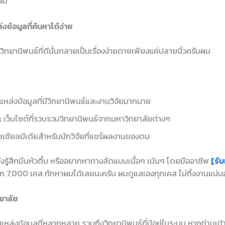
บผม
งข้อมูลที่ค้นหาได้ง่าย
าวิทยานิพนธ์ที่ดีนั้นกลายเป็นเรื่องง่ายดายเพียงแค่ปลายนิ้วครับผม
แหล่งข้อมูลที่มีวิทยานิพนธ์และงานวิจัยมากมาย
:
เว็บไซต์ที่รวบรวมวิทยานิพนธ์จากมหาวิทยาลัยต่างๆ
เชียลมีเดียสำหรับนักวิจัยที่แชร์ผลงานของตน
ยังรู้สึกมึนหัวตึ้บ หรืออยากหาทางลัดแบบเนื้อๆ เน้นๆ โดยมืออาชีพ
[รับ
ก 7,000 เคส ทักหาผมได้เลยนะครับ ผมดูแลเองทุกเคส ไม่ทิ้งงานแน่
ยาลัย
หล่งข้อมูลที่หลากหลาย รวมถึงวิทยานิพนธ์ที่มีอยู่ในระบบ หากท่านเข้าไป