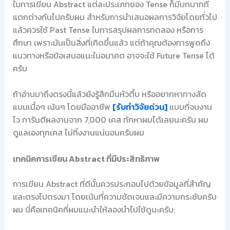
ในการเขียน Abstract แต่ละประเภทของ Tense ก็มีบทบาทที่
แตกต่างกันไปครับผม สำหรับการนำเสนอผลการวิจัยโดยทั่วไป
แล้วควรใช้ Past Tense ในการสรุปผลการทดลอง หรือการ
ศึกษา เพราะมันเป็นสิ่งที่เกิดขึ้นแล้ว แต่ถ้าคุณต้องการพูดถึง
แนวทางหรือข้อเสนอแนะในอนาคต อาจจะใช้ Future Tense ได้
ครับ
ถ้าอ่านมาถึงตรงนี้แล้วยังรู้สึกมึนหัวตึ้บ หรืออยากหาทางลัด
แบบเนื้อๆ เน้นๆ โดยมืออาชีพ
[รับทำวิจัยด่วน]
แบบที่จบงาน
ไว การันตีผลงานจาก 7,000 เคส ทักหาผมได้เลยนะครับ ผม
ดูแลเองทุกเคส ไม่ทิ้งงานแน่นอนครับผม
เทคนิคการเขียน Abstract ที่มีประสิทธิภาพ
การเขียน Abstract ที่ดีนั้นควรประกอบไปด้วยข้อมูลที่สำคัญ
และตรงไปตรงมา โดยเน้นที่ความชัดเจนและมีความกระชับครับ
ผม นี่คือเทคนิคที่ผมแนะนำให้ลองนำไปใช้ดูนะครับ: