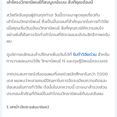
เค้าโครงวิทยานิพนธ์ที่สมบูรณ์แบบ: สิ่งที่คุณต้องมี
สวัสดีครับคุณผู้อ่านทุกท่าน! วันนี้เราจะมาพูดคุยเกี่ยวกับ
เค้าโครงวิทยานิพนธ์ ซึ่งเป็นขั้นตอนที่สำคัญมากในการทำวิจัย
เมื่อคุณเริ่มต้นเขียนวิทยานิพนธ์ สิ่งที่คุณควรให้ความสนใจ
อย่างยิ่งก็คือการจัดทำเค้าโครงที่ชัดเจนและมีประสิทธิภาพครับ
ผม
ดูบริการหลักและคำปรึกษาเพิ่มเติมได้ที่
รับทำวิจัยด่วน
สำหรับ
การวางแผนงานวิจัย วิทยานิพนธ์ IS และดุษฎีนิพนธ์ครบวงจร
จากประสบการณ์จริงของผมที่เคยช่วยนักศึกษาในกว่า 7,000
เคส ผมพบว่าหลายคนมีปัญหาในการจัดระเบียบความคิดและ
ข้อเสนอในการทำวิจัย ดังนั้นในบทความนี้ เราจะมาสำรวจส่วน
ประกอบสำคัญที่ต้องมีในเค้าโครงวิทยานิพนธ์กันนะครับผม
1. บทนำ (Introduction)