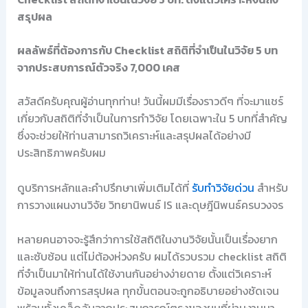
สรุปผล
ผลลัพธ์ที่ต้องการกับ Checklist สถิติที่จำเป็นในวิจัย 5 บท
จากประสบการณ์ตัวจริง 7,000 เคส
สวัสดีครับคุณผู้อ่านทุกท่าน! วันนี้ผมมีเรื่องราวดีๆ ที่จะมาแชร์
เกี่ยวกับสถิติที่จำเป็นในการทำวิจัย โดยเฉพาะใน 5 บทที่สำคัญ
ซึ่งจะช่วยให้ท่านสามารถวิเคราะห์และสรุปผลได้อย่างมี
ประสิทธิภาพครับผม
ดูบริการหลักและคำปรึกษาเพิ่มเติมได้ที่
รับทำวิจัยด่วน
สำหรับ
การวางแผนงานวิจัย วิทยานิพนธ์ IS และดุษฎีนิพนธ์ครบวงจร
หลายคนอาจจะรู้สึกว่าการใช้สถิติในงานวิจัยนั้นเป็นเรื่องยาก
และซับซ้อน แต่ไม่ต้องห่วงครับ ผมได้รวบรวม checklist สถิติ
ที่จำเป็นมาให้ท่านได้ใช้งานกันอย่างง่ายดาย ตั้งแต่วิเคราะห์
ข้อมูลจนถึงการสรุปผล ทุกขั้นตอนจะถูกอธิบายอย่างชัดเจน