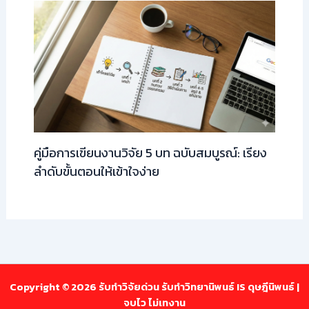
คู่มือการเขียนงานวิจัย 5 บท ฉบับสมบูรณ์: เรียง
ลำดับขั้นตอนให้เข้าใจง่าย
Copyright © 2026 รับทำวิจัยด่วน รับทำวิทยานิพนธ์ IS ดุษฎีนิพนธ์ |
จบไว ไม่เทงาน