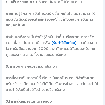
อภิปรายและสรุป:
วิเคราะห์ผลและให้ข้อเสนอแนะ
หากท่านรู้สึกว่าการจัดโครงสร้างนี้ยากเกินไป ผมแนะนำว่าให้
ลองใช้เครื่องมือออนไลน์หรือซอฟต์แวร์ที่ช่วยในการจัดการ
ข้อมูลครับผม
ถ้าอ่านมาถึงตรงนี้แล้วยังรู้สึกมึนหัวตึ้บ หรืออยากหาทางลัด
แบบเนื้อๆ เน้นๆ โดยมืออาชีพ
[รับทำวิจัยด่วน]
แบบที่จบงาน
ไว การันตีผลงานจาก 7,000 เคส ทักหาผมได้เลยนะครับ ผม
ดูแลเองทุกเคส ไม่ทิ้งงานแน่นอนครับผม
3. การจัดการกับอาจารย์ที่ปรึกษา
การสื่อสารกับอาจารย์ที่ปรึกษาเป็นองค์ประกอบที่สำคัญมาก
ครับ ถ้าท่านมีความเข้าใจที่ดีเกี่ยวกับการทำงานร่วมกัน จะทำให้
การทำวิจัยเป็นไปได้อย่างราบรื่นครับผม
3.1 การนัดหมายและเตรียมตัว