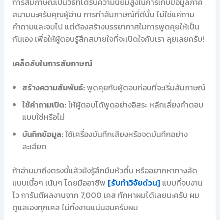
การสัมภาษณ์เป็นวิธีที่ได้รับความนิยมสูงในการเก็บข้อมูลภาค
สนามนะครับคุณผู้อ่าน การทำสัมภาษณ์ที่ดีนั้น ไม่ใช่แค่ถาม
คำถามและจบไป แต่ต้องสร้างบรรยากาศในการพูดคุยให้เป็น
กันเอง เพื่อให้ผู้ตอบรู้สึกสบายใจที่จะเปิดใจกับเรา ลุยเลยครับ!
เคล็ดลับในการสัมภาษณ์
สร้างความสัมพันธ์:
พูดคุยกับผู้ตอบก่อนที่จะเริ่มสัมภาษณ์
ใช้คำถามเปิด:
ให้ผู้ตอบได้พูดอย่างอิสระ หลีกเลี่ยงคำตอบ
แบบใช่หรือไม่
บันทึกข้อมูล:
ใช้เครื่องบันทึกเสียงหรือจดบันทึกอย่าง
ละเอียด
ถ้าอ่านมาถึงตรงนี้แล้วยังรู้สึกมึนหัวตึ้บ หรืออยากหาทางลัด
แบบเนื้อๆ เน้นๆ โดยมืออาชีพ
[รับทำวิจัยด่วน]
แบบที่จบงาน
ไว การันตีผลงานจาก 7,000 เคส ทักหาผมได้เลยนะครับ ผม
ดูแลเองทุกเคส ไม่ทิ้งงานแน่นอนครับผม