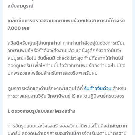
ฉบับสมบูรณ์
เคล็ดลับการตรวจสอบวิทยานิพนธ์จากประสบการณ์ตัวจริง
7,000 เคส
สวัสดีครับคุณผู้อ่านทุกท่าน! หากท่านกำลังอยู่ในช่วงการเขียน
วิทยานิพนธ์หรือกำลังจะส่งงานแล้ว แต่ยังรู้สึกกังวลว่ามันจะ
สมบูรณ์หรือไม่ วันนี้ผมมี checklist สุดท้ายที่อยากให้ท่านได้
ลองดูนะครับ เพื่อให้ท่านมั่นใจว่าวิทยานิพนธ์ของท่านจะไม่มีข้อ
บกพร่องและพร้อมสำหรับการส่งจริง ๆ ครับผม
ดูบริการหลักและคำปรึกษาเพิ่มเติมได้ที่
รับทำวิจัยด่วน
สำหรับ
การวางแผนงานวิจัย วิทยานิพนธ์ IS และดุษฎีนิพนธ์ครบวงจร
1. ตรวจสอบรูปแบบและโครงสร้าง
การจัดรูปแบบและโครงสร้างของวิทยานิพนธ์เป็นสิ่งสำคัญมาก
นะครับ ลองดูนะว่าเอกสารของท่านมีการจัดเรียงตามมาตรฐาน