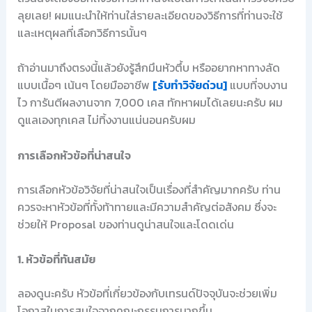
ลุยเลย! ผมแนะนำให้ท่านใส่รายละเอียดของวิธีการที่ท่านจะใช้
และเหตุผลที่เลือกวิธีการนั้นๆ
ถ้าอ่านมาถึงตรงนี้แล้วยังรู้สึกมึนหัวตึ้บ หรืออยากหาทางลัด
แบบเนื้อๆ เน้นๆ โดยมืออาชีพ
[รับทำวิจัยด่วน]
แบบที่จบงาน
ไว การันตีผลงานจาก 7,000 เคส ทักหาผมได้เลยนะครับ ผม
ดูแลเองทุกเคส ไม่ทิ้งงานแน่นอนครับผม
การเลือกหัวข้อที่น่าสนใจ
การเลือกหัวข้อวิจัยที่น่าสนใจเป็นเรื่องที่สำคัญมากครับ ท่าน
ควรจะหาหัวข้อที่ทั้งท้าทายและมีความสำคัญต่อสังคม ซึ่งจะ
ช่วยให้ Proposal ของท่านดูน่าสนใจและโดดเด่น
1. หัวข้อที่ทันสมัย
ลองดูนะครับ หัวข้อที่เกี่ยวข้องกับเทรนด์ปัจจุบันจะช่วยเพิ่ม
โอกาสในการสนใจจากคณะกรรมการมากขึ้น