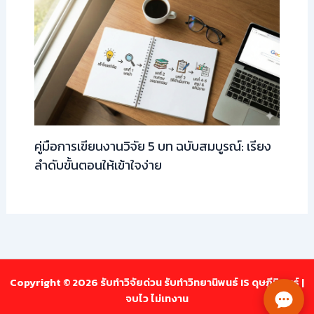
คู่มือการเขียนงานวิจัย 5 บท ฉบับสมบูรณ์: เรียง
ลำดับขั้นตอนให้เข้าใจง่าย
Copyright © 2026 รับทำวิจัยด่วน รับทำวิทยานิพนธ์ IS ดุษฎีนิพนธ์ |
จบไว ไม่เทงาน