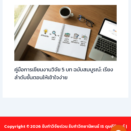
คู่มือการเขียนงานวิจัย 5 บท ฉบับสมบูรณ์: เรียง
ลำดับขั้นตอนให้เข้าใจง่าย
Copyright © 2026 รับทำวิจัยด่วน รับทำวิทยานิพนธ์ IS ดุษฎีนิพนธ์ |