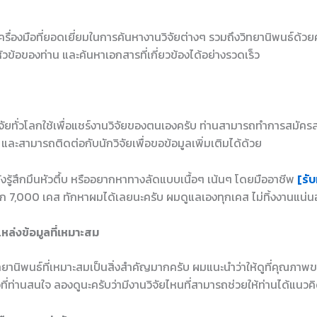
รื่องมือที่ยอดเยี่ยมในการค้นหางานวิจัยต่างๆ รวมถึงวิทยานิพนธ์ด
หัวข้อของท่าน และค้นหาเอกสารที่เกี่ยวข้องได้อย่างรวดเร็ว
วิจัยทั่วโลกใช้เพื่อแชร์งานวิจัยของตนเองครับ ท่านสามารถทำการสมัค
ๆ และสามารถติดต่อกับนักวิจัยเพื่อขอข้อมูลเพิ่มเติมได้ด้วย
ยังรู้สึกมึนหัวตึ้บ หรืออยากหาทางลัดแบบเนื้อๆ เน้นๆ โดยมืออาชีพ
[รับ
ก 7,000 เคส ทักหาผมได้เลยนะครับ ผมดูแลเองทุกเคส ไม่ทิ้งงานแน่
หล่งข้อมูลที่เหมาะสม
ทยานิพนธ์ที่เหมาะสมเป็นสิ่งสำคัญมากครับ ผมแนะนำว่าให้ดูที่คุณภาพขอ
อที่ท่านสนใจ ลองดูนะครับว่ามีงานวิจัยไหนที่สามารถช่วยให้ท่านได้แน