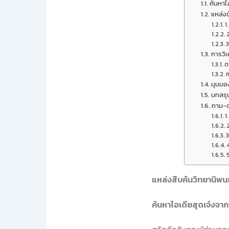
ค้นหาไ
แหล่งข
1
การวิเ
ต
ก
มุมมอ
บทสรุ
ถาม-ต
1
3
แหล่งสืบค้นวิทยานิพนธ
ค้นหาไอเดียสุดเจ๋งจาก