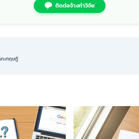
ติดต่อจ้างทำวิจัย
รกะทฤษฎี