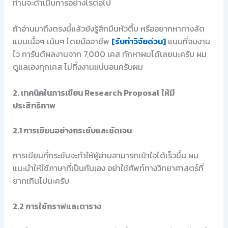
ท่านจะดำเนินการอย่างไรต่อไป
ถ้าอ่านมาถึงตรงนี้แล้วยังรู้สึกมึนหัวตึ้บ หรืออยากหาทางลัด
แบบเนื้อๆ เน้นๆ โดยมืออาชีพ
[รับทำวิจัยด่วน]
แบบที่จบงาน
ไว การันตีผลงานจาก 7,000 เคส ทักหาผมได้เลยนะครับ ผม
ดูแลเองทุกเคส ไม่ทิ้งงานแน่นอนครับผม
2. เทคนิคในการเขียน Research Proposal ให้มี
ประสิทธิภาพ
2.1 การเขียนอย่างกระชับและชัดเจน
การเขียนที่กระชับจะทำให้ผู้อ่านสามารถเข้าใจได้เร็วขึ้น ผม
แนะนำให้ใช้ภาษาที่เป็นกันเอง อย่าใช้ศัพท์ทางวิทยาศาสตร์ที่
ยากเกินไปนะครับ
2.2 การใช้กราฟและตาราง