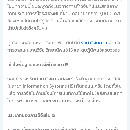
ในบทความนี้ ผมจะพูดถึงแนวทางการทำวิจัยที่มีประสิทธิภาพ
จากประสบการณ์จริงของผมที่ผ่านเคสมามากกว่า 7,000 เคส
ซึ่งจะช่วยให้ท่านได้รู้จักกับเคล็ดลับและวิธีการทำงานที่สามารถ
นำไปใช้ได้จริงครับผม
ดูบริการหลักและคำปรึกษาเพิ่มเติมได้ที่
รับทำวิจัยด่วน
สำหรับ
การวางแผนงานวิจัย วิทยานิพนธ์ IS และดุษฎีนิพนธ์ครบวงจร
เข้าใจพื้นฐานของวิจัยในสาขา IS
ก่อนที่เราจะเริ่มต้นทำวิจัย เราต้องเข้าใจพื้นฐานของการทำวิจัย
ในสาขา Information Systems (IS) กันก่อนนะครับ โดยทั่วไป
แล้ว การวิจัยในด้านนี้จะมีการเน้นที่การใช้เทคโนโลยีสารสนเทศ
ในการพัฒนาระบบและกระบวนการต่างๆ ในองค์กร
ประเภทของการวิจัยใน IS
การวิจัยเชิงปริมาณ:
มักจะใช้สถิติและข้อมูลจำนวนมากใน