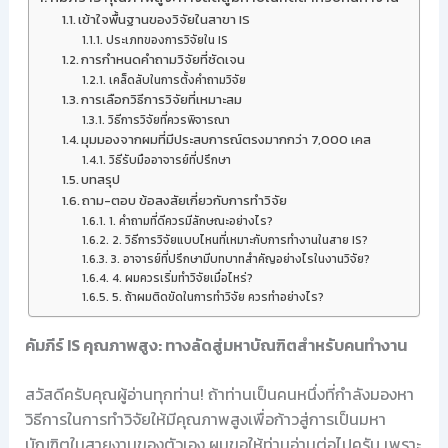
เข้าใจพื้นฐานของวิจัยในสาขา IS
ประเภทของการวิจัยใน IS
การกำหนดคำถามวิจัยที่ชัดเจน
เคล็ดลับในการตั้งคำถามวิจัย
การเลือกวิธีการวิจัยที่เหมาะสม
วิธีการวิจัยที่ควรพิจารณา
มุมมองจากผมที่มีประสบการณ์ตรงมากกว่า 7,000 เคส
วิธีรับมืออาจารย์ที่ปรึกษา
บทสรุป
ถาม-ตอบ ข้อสงสัยเกี่ยวกับการทำวิจัย
1. คำถามที่ดีควรมีลักษณะอย่างไร?
2. วิธีการวิจัยแบบไหนที่เหมาะกับการทำงานในสาย IS?
3. อาจารย์ที่ปรึกษามีบทบาทสำคัญอย่างไรในงานวิจัย?
4. ผมควรเริ่มทำวิจัยเมื่อไหร่?
5. ถ้าผมติดขัดในการทำวิจัย ควรทำอย่างไร?
คัมภีร์ IS คุณภาพสูง: ทางลัดสู่มหาบัณฑิตสำหรับคนทำงาน
สวัสดีครับคุณผู้อ่านทุกท่าน! ถ้าท่านเป็นคนหนึ่งที่กำลังมองหา
วิธีการในการทำวิจัยให้มีคุณภาพสูงเพื่อก้าวสู่การเป็นมหา
บัณฑิตในสายงานของตัวเอง ผมขอให้ท่านอ่านต่อไปครับ เพราะ