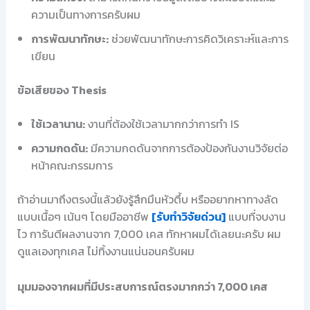
ความเป็นทางการครับผม
การพัฒนาทักษะ:
ช่วยพัฒนาทักษะการคิดวิเคราะห์และการ
เขียน
ข้อเสียของ Thesis
ใช้เวลานาน:
งานที่ต้องใช้เวลามากกว่าการทำ IS
ความกดดัน:
มีความกดดันจากการต้องป้องกันงานวิจัยต่อ
หน้าคณะกรรมการ
ถ้าอ่านมาถึงตรงนี้แล้วยังรู้สึกมึนหัวตึ้บ หรืออยากหาทางลัด
แบบเนื้อๆ เน้นๆ โดยมืออาชีพ
[รับทำวิจัยด่วน]
แบบที่จบงาน
ไว การันตีผลงานจาก 7,000 เคส ทักหาผมได้เลยนะครับ ผม
ดูแลเองทุกเคส ไม่ทิ้งงานแน่นอนครับผม
มุมมองจากผมที่มีประสบการณ์ตรงมากกว่า 7,000 เคส