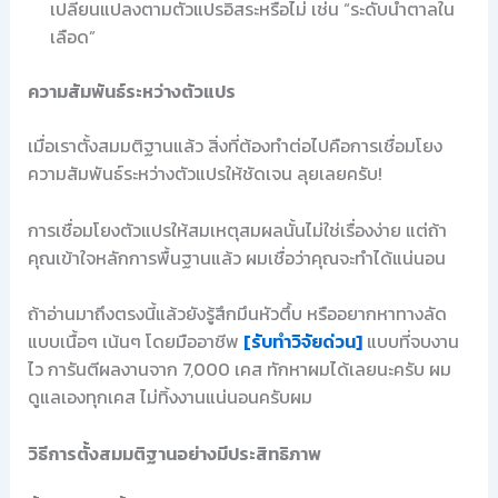
เปลี่ยนแปลงตามตัวแปรอิสระหรือไม่ เช่น “ระดับน้ำตาลใน
เลือด”
ความสัมพันธ์ระหว่างตัวแปร
เมื่อเราตั้งสมมติฐานแล้ว สิ่งที่ต้องทำต่อไปคือการเชื่อมโยง
ความสัมพันธ์ระหว่างตัวแปรให้ชัดเจน ลุยเลยครับ!
การเชื่อมโยงตัวแปรให้สมเหตุสมผลนั้นไม่ใช่เรื่องง่าย แต่ถ้า
คุณเข้าใจหลักการพื้นฐานแล้ว ผมเชื่อว่าคุณจะทำได้แน่นอน
ถ้าอ่านมาถึงตรงนี้แล้วยังรู้สึกมึนหัวตึ้บ หรืออยากหาทางลัด
แบบเนื้อๆ เน้นๆ โดยมืออาชีพ
[รับทำวิจัยด่วน]
แบบที่จบงาน
ไว การันตีผลงานจาก 7,000 เคส ทักหาผมได้เลยนะครับ ผม
ดูแลเองทุกเคส ไม่ทิ้งงานแน่นอนครับผม
วิธีการตั้งสมมติฐานอย่างมีประสิทธิภาพ