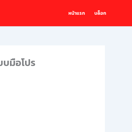
หน้าแรก
บล็อก
แบบมือโปร