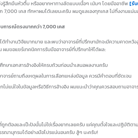
ยังรู้สึกมึนหัวตึ้บ หรืออยากหาทางลัดแบบเนื้อๆ เน้นๆ โดยมืออาชีพ
[รับ
ก 7,000 เคส ทักหาผมได้เลยนะครับ ผมดูแลเองทุกเคส ไม่ทิ้งงานแน่
สบการณ์ตรงมากกว่า 7,000 เคส
มได้ทำงานวิจัยมากมาย และพบว่าอาจารย์ที่ปรึกษามักจะมีความคาดหวังส
น ผมขอแชร์เทคนิคการรับมืออาจารย์ที่ปรึกษาให้ได้ผล:
รศึกษาเอกสารอ้างอิงให้ครบถ้วนก่อนนำเสนอผลงานครับ
อาจารย์ถามถึงเหตุผลในการเลือกแหล่งข้อมูล ควรมีคำตอบที่ชัดเจน
ากไม่แน่ใจในข้อมูลหรือวิธีการอ้างอิง ผมแนะนำว่าคุณควรสอบถามอาจารย์เ
ูกต้องและเป๊ะปังนั้นไม่ใช่เรื่องยากเลยครับ แค่คุณตั้งใจและปฏิบัติตา
รณานุกรมได้อย่างมือโปรแน่นอนครับ สู้ๆ นะครับ!