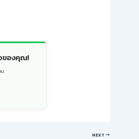
็จของคุณ!
วน
NEXT