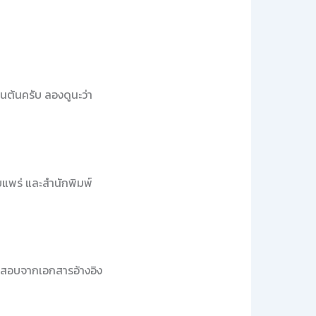
นต้นครับ ลองดูนะว่า
เผยแพร่ และสำนักพิมพ์
วจสอบจากเอกสารอ้างอิง