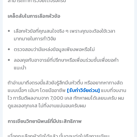
สามารถทำการวิจัยได้จริงครับ
เคล็ดลับในการเลือกหัวข้อ
เลือกหัวข้อที่คุณสนใจจริง ๆ เพราะคุณจะต้องใช้เวลา
มากมายในการทำวิจัย
ตรวจสอบว่ามีแหล่งข้อมูลเพียงพอหรือไม่
ลองคุยกับอาจารย์ที่ปรึกษาหรือเพื่อนร่วมชั้นเพื่อขอคำ
แนะนำ
ถ้าอ่านมาถึงตรงนี้แล้วยังรู้สึกมึนหัวตึ้บ หรืออยากหาทางลัด
แบบเนื้อๆ เน้นๆ โดยมืออาชีพ
[รับทำวิจัยด่วน]
แบบที่จบงาน
ไว การันตีผลงานจาก 7,000 เคส ทักหาผมได้เลยนะครับ ผม
ดูแลเองทุกเคส ไม่ทิ้งงานแน่นอนครับผม
การเขียนวิทยานิพนธ์ที่มีประสิทธิภาพ
เมื่อคุณเลือกหัวข้อได้แล้ว ขั้นตอนต่อไปคือการเขียน