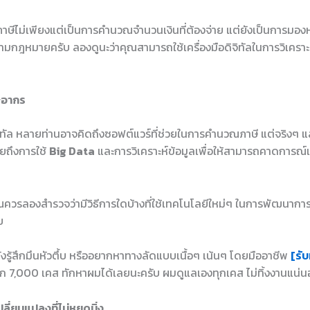
ห์ภาษีไม่เพียงแต่เป็นการคำนวณจำนวนเงินที่ต้องจ่าย แต่ยังเป็นการ
มกฎหมายครับ ลองดูนะว่าคุณสามารถใช้เครื่องมือดิจิทัลในการวิเคราะห์เพ
ีอากร
จิทัล หลายท่านอาจคิดถึงซอฟต์แวร์ที่ช่วยในการคำนวณภาษี แต่จริงๆ แล
ยถึงการใช้
Big Data
และการวิเคราะห์ข้อมูลเพื่อให้สามารถคาดการณ
ณควรลองสำรวจว่ามีวิธีการใดบ้างที่ใช้เทคโนโลยีใหม่ๆ ในการพัฒนาการ
บ
ยังรู้สึกมึนหัวตึ้บ หรืออยากหาทางลัดแบบเนื้อๆ เน้นๆ โดยมืออาชีพ
[รับ
ก 7,000 เคส ทักหาผมได้เลยนะครับ ผมดูแลเองทุกเคส ไม่ทิ้งงานแน่
ลี่ยนแปลงที่ไม่หยุดนิ่ง