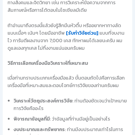
ทางสังคมและจิตวิทยา เช่น การวิเคราะห์ข้อความจากการ
สัมภาษณ์หรือการโต้ตอบในโซเชียลมีเดีย
ถ้าอ่านมาถึงตรงนี้แล้วยังรู้สึกมึนหัวตึ้บ หรืออยากหาทางลัด
แบบเนื้อๆ เน้นๆ โดยมืออาชีพ
[รับทำวิจัยด่วน]
แบบที่จบงาน
ไว การันตีผลงานจาก 7,000 เคส ทักหาผมได้เลยนะครับ ผม
ดูแลเองทุกเคส ไม่ทิ้งงานแน่นอนครับผม
วิธีการเลือกเครื่องมือวิเคราะห์ที่เหมาะสม
เมื่อท่านทราบประเภทเครื่องมือแล้ว ขั้นตอนถัดไปคือการเลือก
เครื่องมือที่เหมาะสมและตอบโจทย์การวิจัยของท่านครับผม
วิเคราะห์วัตถุประสงค์การวิจัย
: ท่านต้องชัดเจนว่าเป้าหมาย
การวิจัยคืออะไร
พิจารณาข้อมูลที่มี
: ว่าข้อมูลที่ท่านมีอยู่เป็นอย่างไร
งบประมาณและทรัพยากร
: ท่านมีงบประมาณเท่าไรในการ