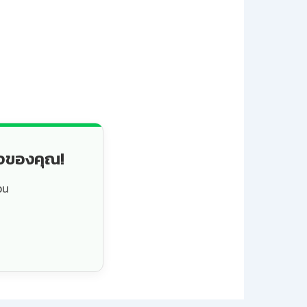
็จของคุณ!
วน