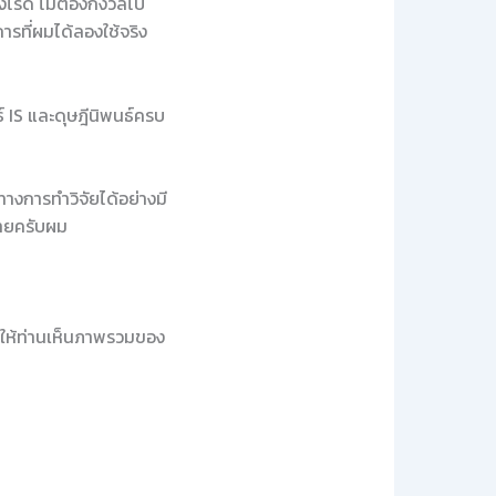
่างไรดี ไม่ต้องกังวลไป
ารที่ผมได้ลองใช้จริง
 IS และดุษฎีนิพนธ์ครบ
างการทำวิจัยได้อย่างมี
ง่ายครับผม
วยให้ท่านเห็นภาพรวมของ