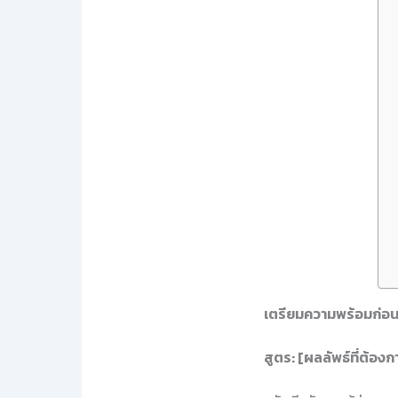
เตรียมความพร้อมก่อนเริ
สูตร: [ผลลัพธ์ที่ต้อ