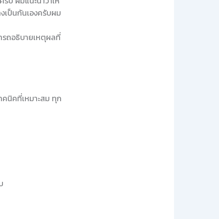
ครับ ผมแนะนำว่าให้
างเป็นกันเองครับผม
มารถอธิบายเหตุผลที่
ทคนิคที่เหมาะสม ทุก
บ