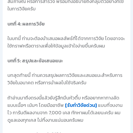
สัมภาษณ์ หรือการสำรวจ พร้อมทั้งอธิบายถึงกลุ่มตัวอย่างที่ใช้
ในการวิจัยครับ
บทที่ 4: ผลการวิจัย
ในบทนี้ ท่านจะต้องนำเสนอผลลัพธ์ที่ได้จากการวิจัย โดยอาจจะ
ใช้กราฟหรือตารางเพื่อให้ข้อมูลเข้าใจง่ายขึ้นครับผม
บทที่ 5: สรุปและข้อเสนอแนะ
บทสุดท้ายนี้ ท่านควรสรุปผลการวิจัยและเสนอแนะสำหรับการ
วิจัยในอนาคต หรือการนำผลไปใช้จริงครับ
ถ้าอ่านมาถึงตรงนี้แล้วยังรู้สึกมึนหัวตึ้บ หรืออยากหาทางลัด
แบบเนื้อๆ เน้นๆ โดยมืออาชีพ
[รับทำวิจัยด่วน]
แบบที่จบงาน
ไว การันตีผลงานจาก 7,000 เคส ทักหาผมได้เลยนะครับ ผม
ดูแลเองทุกเคส ไม่ทิ้งงานแน่นอนครับผม